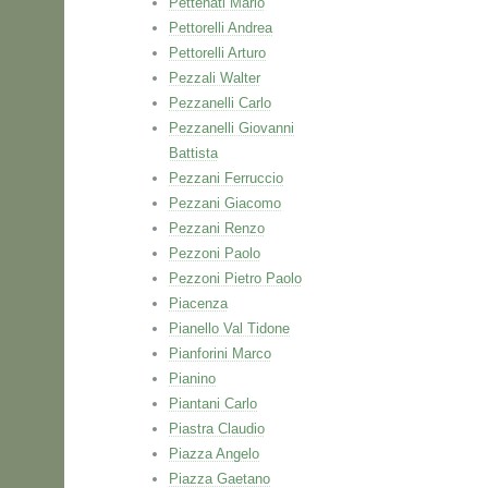
Pettenati Mario
Pettorelli Andrea
Pettorelli Arturo
Pezzali Walter
Pezzanelli Carlo
Pezzanelli Giovanni
Battista
Pezzani Ferruccio
Pezzani Giacomo
Pezzani Renzo
Pezzoni Paolo
Pezzoni Pietro Paolo
Piacenza
Pianello Val Tidone
Pianforini Marco
Pianino
Piantani Carlo
Piastra Claudio
Piazza Angelo
Piazza Gaetano