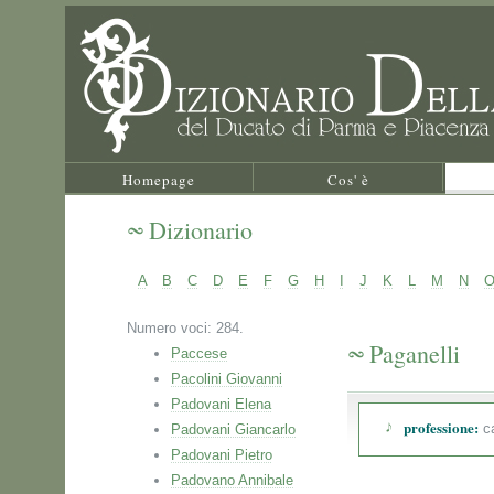
Homepage
Cos' è
Dizionario
A
B
C
D
E
F
G
H
I
J
K
L
M
N
Numero voci: 284.
Paganelli
Paccese
Pacolini Giovanni
Padovani Elena
professione:
ca
Padovani Giancarlo
Padovani Pietro
Padovano Annibale