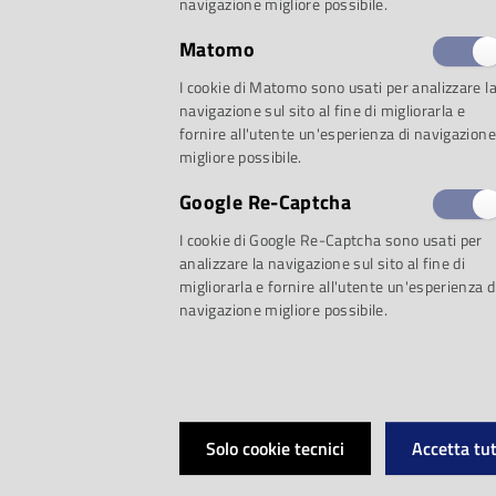
navigazione migliore possibile.
Matomo
I cookie di Matomo sono usati per analizzare l
In occasione della
navigazione sul sito al fine di migliorarla e
fornire all'utente un'esperienza di navigazione
musica di Miecio 
migliore possibile.
Google Re-Captcha
Musica e Musei del
I cookie di Google Re-Captcha sono usati per
analizzare la navigazione sul sito al fine di
presentano un ricco 
migliorarla e fornire all'utente un'esperienza d
navigazione migliore possibile.
eventi collaterali e 
scuole e le famiglie,
Solo cookie tecnici
Accetta tut
apertura della mostr