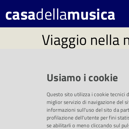
casa
della
musica
Viaggio nella 
Horszowski - E
La Casa della Music
Usiamo i cookie
programma di iniziat
Questo sito utilizza i cookie tecnici
miglior servizio di navigazione del si
mostra "Viaggio nel
informazioni sull'uso del sito da part
profilazione dell'utente per fini stati
Horszowski"
se abilitarli o meno cliccando sul pul