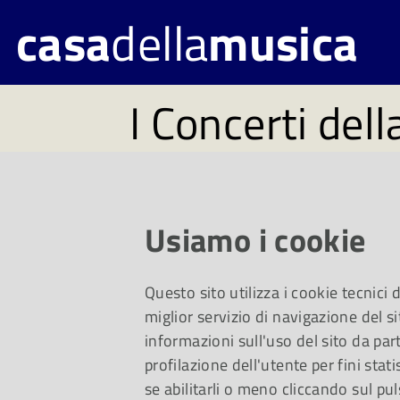
casa
della
musica
I Concerti dell
Musica 2025
JEUX D'EAU - XXIII 
Usiamo i cookie
dell’acqua in musica
Questo sito utilizza i cookie tecnici
miglior servizio di navigazione del si
diversi organici cam
informazioni sull'uso del sito da part
profilazione dell'utente per fini stati
concerti divisi fra 
se abilitarli o meno cliccando sul pul