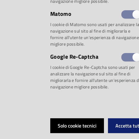
navigazione migliore possibile.
Matomo
I cookie di Matomo sono usati per analizzare l
navigazione sul sito al fine di migliorarla e
fornire all'utente un'esperienza di navigazione
migliore possibile.
Google Re-Captcha
Al via la
XXIII edizi
I cookie di Google Re-Captcha sono usati per
analizzare la navigazione sul sito al fine di
Casa della Musica
,
migliorarla e fornire all'utente un'esperienza d
navigazione migliore possibile.
dei Concerti di Pa
Battistini
, insieme c
Solo cookie tecnici
Accetta tut
Cultura del Comune