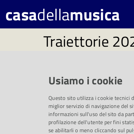
casa
della
musica
Traiettorie 20
Al via il 10 aprile l
rassegna internazi
Usiamo i cookie
e contemporanea, p
Questo sito utilizza i cookie tecnici
Fondazione Promete
miglior servizio di navigazione del si
informazioni sull'uso del sito da part
artistica di Martino
profilazione dell'utente per fini stati
se abilitarli o meno cliccando sul pul