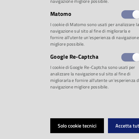
navigazione migliore possibile.
Matomo
I cookie di Matomo sono usati per analizzare l
Per il trentaquattr
navigazione sul sito al fine di migliorarla e
fornire all'utente un'esperienza di navigazione
«Traiettorie»
torna
migliore possibile.
Google Re-Captcha
musicale di Parma c
I cookie di Google Re-Captcha sono usati per
analizzare la navigazione sul sito al fine di
sguardo sull’unive
migliorarla e fornire all'utente un'esperienza d
navigazione migliore possibile.
contemporaneo, co
campo una realtà che
Solo cookie tecnici
Accetta tut
ormai fra le più rile