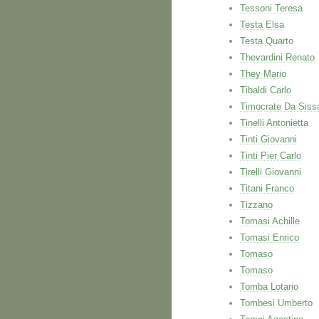
Tessoni Teresa
Testa Elsa
Testa Quarto
Thevardini Renato
They Mario
Tibaldi Carlo
Timocrate Da Siss
Tinelli Antonietta
Tinti Giovanni
Tinti Pier Carlo
Tirelli Giovanni
Titani Franco
Tizzano
Tomasi Achille
Tomasi Enrico
Tomaso
Tomaso
Tomba Lotario
Tombesi Umberto