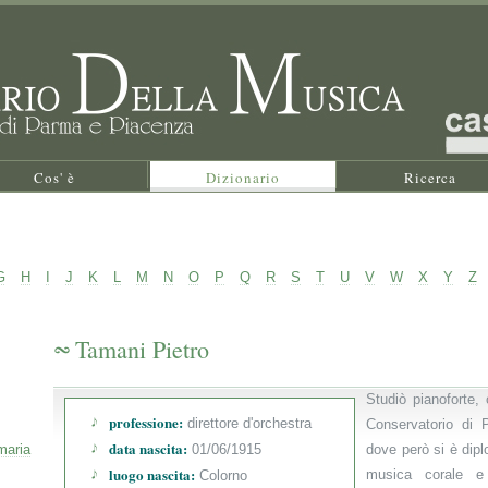
Cos' è
Dizionario
Ricerca
G
H
I
J
K
L
M
N
O
P
Q
R
S
T
U
V
W
X
Y
Z
Tamani Pietro
Studiò pianoforte,
professione:
direttore d'orchestra
Conservatorio di 
data nascita:
maria
01/06/1915
dove però si è dipl
luogo nascita:
musica corale e
Colorno