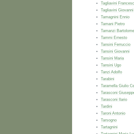
Tagliavini Frances
Tagliavini Giovanni
Tamagnini Ennio
Tamani Pietro
Tamanzi Bartolom
Tammi Ernesto
Tansini Ferruccio
Tansini Giovanni
Tansini Maria
Tansini Ugo
Tanzi Adolfo
Tarabini
Taramella Giulio C
Tarasconi Giusepp
Tarasconi Ilario
Tardini
Taroni Antonio
Tarsogno
Tartagnini
Tartagnini Maria Lu