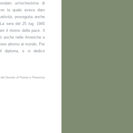
ndato un'orchestrina di
con la quale aveva dato
 attività, proseguita anche
 La sera del 25 lug. 1945
 il ritorno della pace. Il
giò anche nelle Americhe e
iere attorno al mondo. Per
 il diploma, e si dedicò
ti del Ducato di Parma e Piacenza