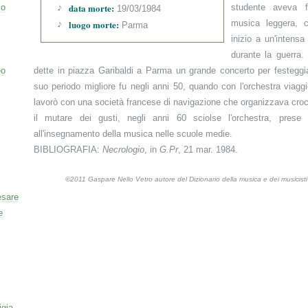
data morte:
co
studente aveva fo
19/03/1984
luogo morte:
musica leggera, 
Parma
inizio a un'intensa
durante la guerra.
eo
dette in piazza Garibaldi a Parma un grande concerto per festeggiare
suo periodo migliore fu negli anni 50, quando con l'orchestra viag
lavorò con una società francese di navigazione che organizzava croc
il mutare dei gusti, negli anni 60 sciolse l'orchestra, prese
all'insegnamento della musica nelle scuole medie.
BIBLIOGRAFIA:
Necrologio
, in
G.Pr
, 21 mar. 1984.
©2011 Gaspare Nello Vetro autore del Dizionario della musica e dei musicis
esare
e
igia