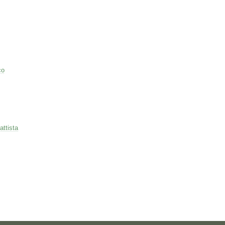
co
attista