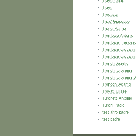
Traversetolo
Travo
Trecasali
Trico' Giuseppe
Trio di Parma
Trombara Antonio
Trombara Frances
Trombara Giovanni
Trombara Giovanni
Tronchi Aurelio
Tronchi Giovanni
Tronchi Giovanni B
Tronconi Adamo
Trovati Ulisse
Turchetti Antonio
Turchi Paolo
test altro padre
test padre