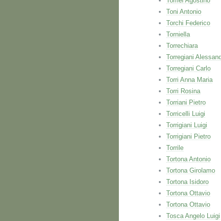
Tomei Agostino
Toni Antonio
Torchi Federico
Torniella
Torrechiara
Torregiani Alessan
Torregiani Carlo
Torri Anna Maria
Torri Rosina
Torriani Pietro
Torricelli Luigi
Torrigiani Luigi
Torrigiani Pietro
Torrile
Tortona Antonio
Tortona Girolamo
Tortona Isidoro
Tortona Ottavio
Tortona Ottavio
Tosca Angelo Luigi