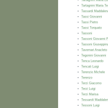
Tartagnini Maria T
Tassardi Maddalen
Tassi Giovanni
Tassi Pietro
Tassi Torquato
Tassoni
Tassoni Giovanni 
Tassoni Giuseppin
Tavernari Anacleto
Tegonini Giovanni
Tenca Leonardo
Tencati Luigi
Terenzio Michele
Terenzo
Terzi Giacomo
Terzi Luigi
Terzi Marisa
Tessaroli Maddale
Tessoni Luigi