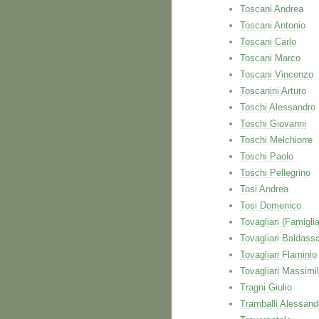
Toscani Andrea
Toscani Antonio
Toscani Carlo
Toscani Marco
Toscani Vincenzo
Toscanini Arturo
Toschi Alessandro
Toschi Giovanni
Toschi Melchiorre
Toschi Paolo
Toschi Pellegrino
Tosi Andrea
Tosi Domenico
Tovagliari (Famiglia
Tovagliari Baldassa
Tovagliari Flaminio
Tovagliari Massimi
Tragni Giulio
Tramballi Alessand