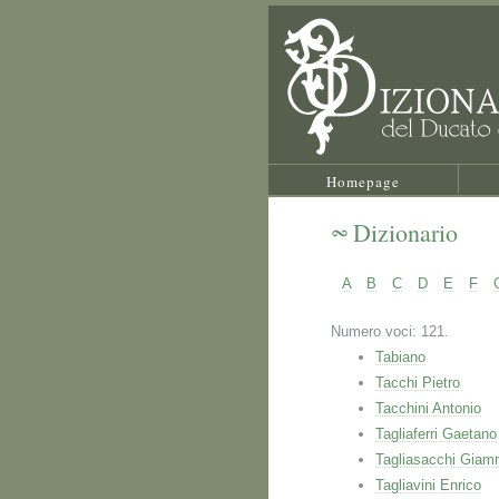
Homepage
Dizionario
A
B
C
D
E
F
Numero voci: 121.
Tabiano
Tacchi Pietro
Tacchini Antonio
Tagliaferri Gaetano
Tagliasacchi Giam
Tagliavini Enrico