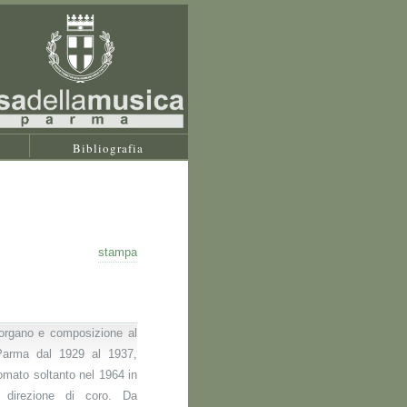
Bibliografia
stampa
 organo e composizione al
Parma dal 1929 al 1937,
omato soltanto nel 1964 in
 direzione di coro. Da