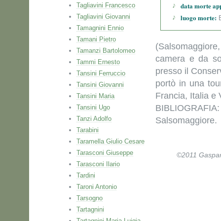
data morte ap
Tagliavini Francesco
Tagliavini Giovanni
luogo morte:
B
Tamagnini Ennio
Tamani Pietro
(Salsomaggiore,
Tamanzi Bartolomeo
camera e da so
Tammi Ernesto
presso il Conserv
Tansini Ferruccio
portò in una to
Tansini Giovanni
Francia, Italia e
Tansini Maria
BIBLIOGRAFIA
Tansini Ugo
Tanzi Adolfo
Salsomaggiore.
Tarabini
Taramella Giulio Cesare
Tarasconi Giuseppe
©2011 Gaspare 
Tarasconi Ilario
Tardini
Taroni Antonio
Tarsogno
Tartagnini
Tartagnini Maria Luigia