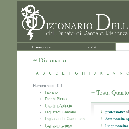
Homepage
Cos' è
Dizionario
A
B
C
D
E
F
G
H
I
J
K
L
M
N
Numero voci: 121.
Testa Quart
Tabiano
Tacchi Pietro
Tacchini Antonio
professione:
vi
Tagliaferri Gaetano
data nascita a
Tagliasacchi Giammaria
luogo nascita:
Tagliavini Enrico