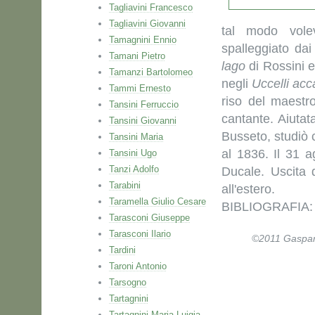
Tagliavini Francesco
Tagliavini Giovanni
tal modo volev
Tamagnini Ennio
spalleggiato dai
Tamani Pietro
lago
di Rossini e 
Tamanzi Bartolomeo
negli
Uccelli ac
Tammi Ernesto
riso del maestr
Tansini Ferruccio
cantante. Aiutat
Tansini Giovanni
Busseto, studiò 
Tansini Maria
al 1836. Il 31 
Tansini Ugo
Tanzi Adolfo
Ducale. Uscita 
Tarabini
all'estero.
Taramella Giulio Cesare
BIBLIOGRAFIA: A
Tarasconi Giuseppe
Tarasconi Ilario
©2011 Gaspare 
Tardini
Taroni Antonio
Tarsogno
Tartagnini
Tartagnini Maria Luigia