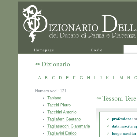
Homepage
Cos' è
Dizionario
A
B
C
D
E
F
G
H
I
J
K
L
M
N
Numero voci: 121.
Tessoni Tere
Tabiano
Tacchi Pietro
Tacchini Antonio
professione:
s
Tagliaferri Gaetano
data nascita a
Tagliasacchi Giammaria
luogo nascita:
Tagliavini Enrico