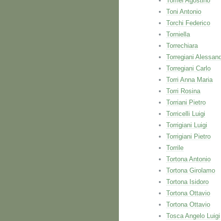
Tomei Agostino
Toni Antonio
Torchi Federico
Torniella
Torrechiara
Torregiani Alessan
Torregiani Carlo
Torri Anna Maria
Torri Rosina
Torriani Pietro
Torricelli Luigi
Torrigiani Luigi
Torrigiani Pietro
Torrile
Tortona Antonio
Tortona Girolamo
Tortona Isidoro
Tortona Ottavio
Tortona Ottavio
Tosca Angelo Luigi