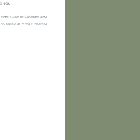
di età.
Vetro autore del Dizionario della
i del Ducato di Parma e Piacenza