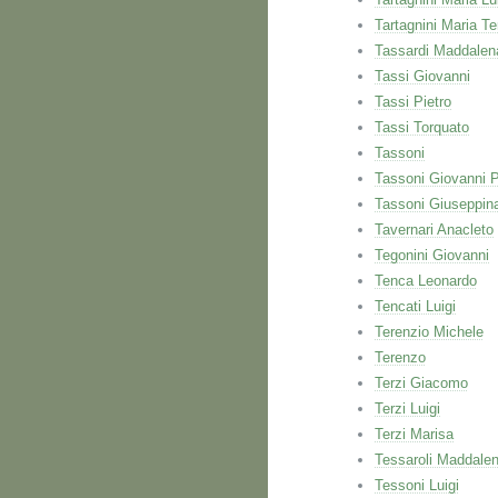
Tartagnini Maria T
Tassardi Maddalen
Tassi Giovanni
Tassi Pietro
Tassi Torquato
Tassoni
Tassoni Giovanni 
Tassoni Giuseppin
Tavernari Anacleto
Tegonini Giovanni
Tenca Leonardo
Tencati Luigi
Terenzio Michele
Terenzo
Terzi Giacomo
Terzi Luigi
Terzi Marisa
Tessaroli Maddale
Tessoni Luigi