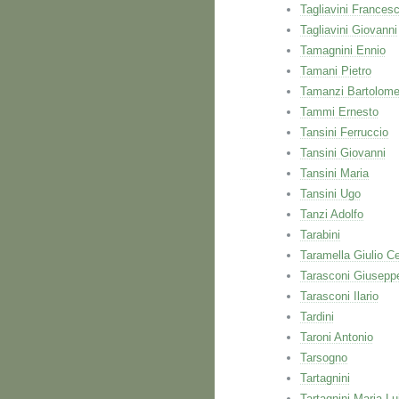
Tagliavini Frances
Tagliavini Giovanni
Tamagnini Ennio
Tamani Pietro
Tamanzi Bartolom
Tammi Ernesto
Tansini Ferruccio
Tansini Giovanni
Tansini Maria
Tansini Ugo
Tanzi Adolfo
Tarabini
Taramella Giulio C
Tarasconi Giusepp
Tarasconi Ilario
Tardini
Taroni Antonio
Tarsogno
Tartagnini
Tartagnini Maria Lu