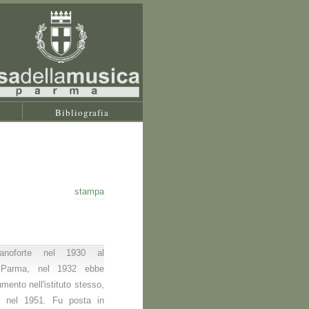
Bibliografia
stampa
ianoforte nel 1930 al
i Parma, nel 1932 ebbe
rumento nell'istituto stesso,
o nel 1951. Fu posta in