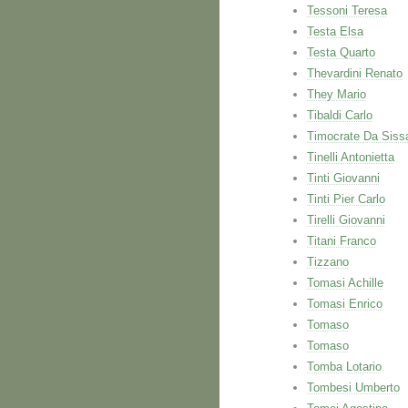
Tessoni Teresa
Testa Elsa
Testa Quarto
Thevardini Renato
They Mario
Tibaldi Carlo
Timocrate Da Siss
Tinelli Antonietta
Tinti Giovanni
Tinti Pier Carlo
Tirelli Giovanni
Titani Franco
Tizzano
Tomasi Achille
Tomasi Enrico
Tomaso
Tomaso
Tomba Lotario
Tombesi Umberto