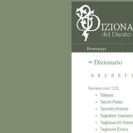
Homepage
Dizionario
A
B
C
D
E
F
Numero voci: 121.
Tabiano
Tacchi Pietro
Tacchini Antonio
Tagliaferri Gaetano
Tagliasacchi Giam
Tagliavini Enrico