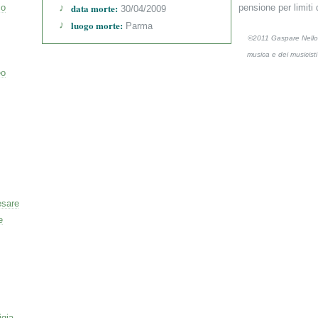
data morte:
co
pensione per limiti 
30/04/2009
luogo morte:
Parma
©2011 Gaspare Nello 
musica e dei musicist
eo
esare
e
igia