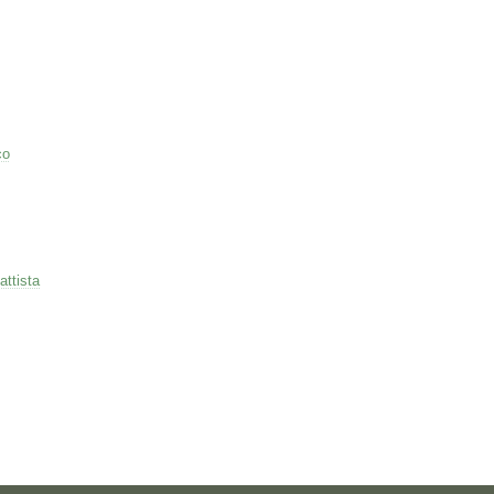
co
attista