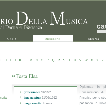
Cos' è
Dizionario
Ricerca
G
H
I
J
K
L
M
N
O
P
Q
R
S
T
U
V
W
X
Y
Z
Testa Elsa
Diplomata in p
professione:
pianista
Conservatorio d
data nascita:
maria
21/08/1912
l'incarico per lo st
luogo nascita:
passando in ruol
Parma