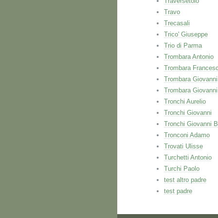
Traversetolo
Travo
Trecasali
Trico' Giuseppe
Trio di Parma
Trombara Antonio
Trombara Frances
Trombara Giovanni
Trombara Giovanni
Tronchi Aurelio
Tronchi Giovanni
Tronchi Giovanni B
Tronconi Adamo
Trovati Ulisse
Turchetti Antonio
Turchi Paolo
test altro padre
test padre