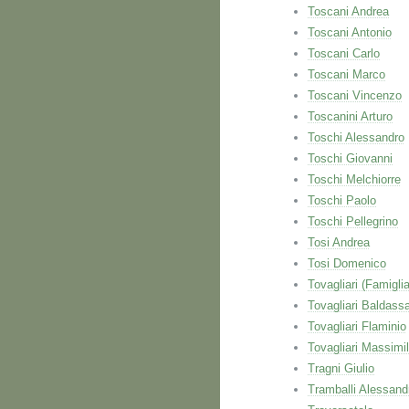
Toscani Andrea
Toscani Antonio
Toscani Carlo
Toscani Marco
Toscani Vincenzo
Toscanini Arturo
Toschi Alessandro
Toschi Giovanni
Toschi Melchiorre
Toschi Paolo
Toschi Pellegrino
Tosi Andrea
Tosi Domenico
Tovagliari (Famiglia
Tovagliari Baldassa
Tovagliari Flaminio
Tovagliari Massimi
Tragni Giulio
Tramballi Alessand