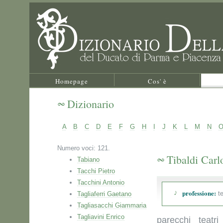
Homepage
Cos' è
Dizionario
A
B
C
D
E
F
G
H
I
J
K
L
M
N
Numero voci: 121.
Tibaldi Carl
Tabiano
Tacchi Pietro
Tacchini Antonio
professione:
te
Tagliaferri Gaetano
Tagliasacchi Giammaria
Tagliavini Enrico
parecchi teatr