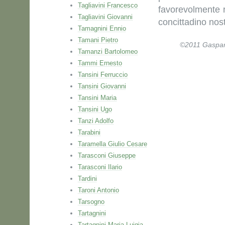
Tagliavini Francesco
favorevolmente 
Tagliavini Giovanni
concittadino nos
Tamagnini Ennio
Tamani Pietro
©2011 Gaspare 
Tamanzi Bartolomeo
Tammi Ernesto
Tansini Ferruccio
Tansini Giovanni
Tansini Maria
Tansini Ugo
Tanzi Adolfo
Tarabini
Taramella Giulio Cesare
Tarasconi Giuseppe
Tarasconi Ilario
Tardini
Taroni Antonio
Tarsogno
Tartagnini
Tartagnini Maria Luigia