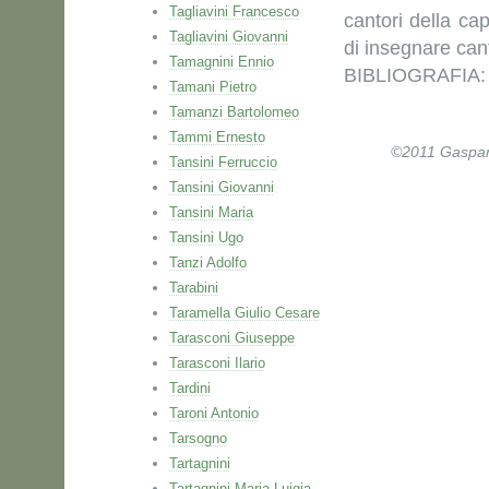
Tagliavini Francesco
cantori della ca
Tagliavini Giovanni
di insegnare cant
Tamagnini Ennio
BIBLIOGRAFIA: P
Tamani Pietro
Tamanzi Bartolomeo
Tammi Ernesto
©2011 Gaspare 
Tansini Ferruccio
Tansini Giovanni
Tansini Maria
Tansini Ugo
Tanzi Adolfo
Tarabini
Taramella Giulio Cesare
Tarasconi Giuseppe
Tarasconi Ilario
Tardini
Taroni Antonio
Tarsogno
Tartagnini
Tartagnini Maria Luigia