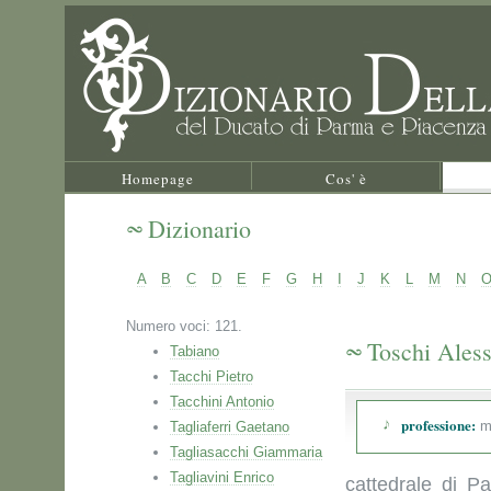
Homepage
Cos' è
Dizionario
A
B
C
D
E
F
G
H
I
J
K
L
M
N
Numero voci: 121.
Toschi Ales
Tabiano
Tacchi Pietro
Tacchini Antonio
professione:
m
Tagliaferri Gaetano
Tagliasacchi Giammaria
Tagliavini Enrico
cattedrale di Pa