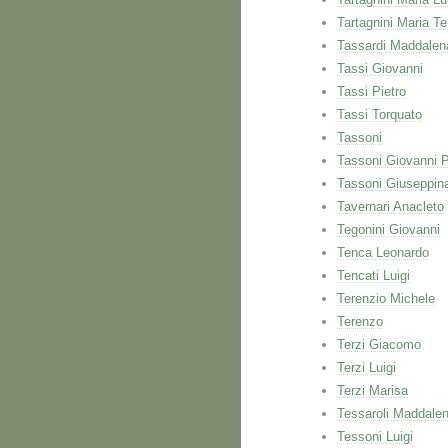
Tartagnini Maria T
Tassardi Maddalen
Tassi Giovanni
Tassi Pietro
Tassi Torquato
Tassoni
Tassoni Giovanni 
Tassoni Giuseppin
Tavernari Anacleto
Tegonini Giovanni
Tenca Leonardo
Tencati Luigi
Terenzio Michele
Terenzo
Terzi Giacomo
Terzi Luigi
Terzi Marisa
Tessaroli Maddale
Tessoni Luigi