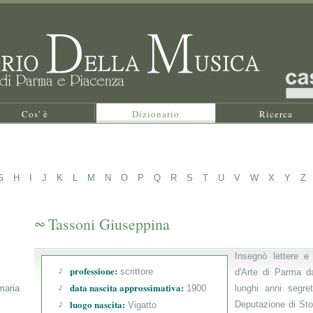
Cos' è
Dizionario
Ricerca
G
H
I
J
K
L
M
N
O
P
Q
R
S
T
U
V
W
X
Y
Z
Tassoni Giuseppina
Insegnò lettere e st
professione:
scrittore
d'Arte di Parma d
data nascita approssimativa:
maria
1900
lunghi anni segret
luogo nascita:
Deputazione di Stor
Vigatto