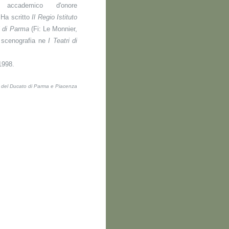
accademico d'onore
 Ha scritto
Il Regio Istituto
i di Parma
(Fi: Le Monnier,
a scenografia ne
I Teatri di
 1998.
ti del Ducato di Parma e Piacenza