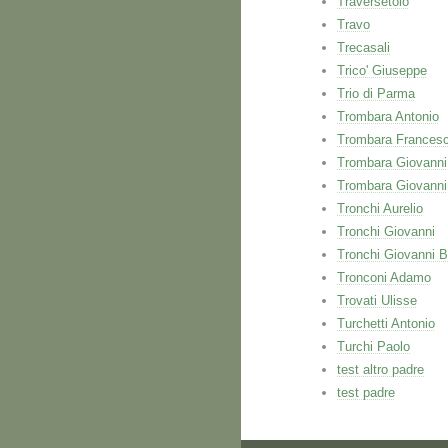
Traversetolo
Travo
Trecasali
Trico' Giuseppe
Trio di Parma
Trombara Antonio
Trombara Frances
Trombara Giovanni
Trombara Giovanni
Tronchi Aurelio
Tronchi Giovanni
Tronchi Giovanni B
Tronconi Adamo
Trovati Ulisse
Turchetti Antonio
Turchi Paolo
test altro padre
test padre