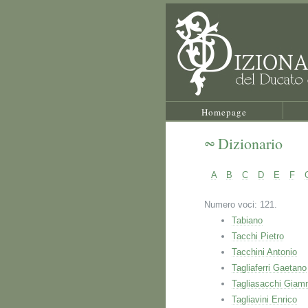
Homepage
Dizionario
A
B
C
D
E
F
Numero voci: 121.
Tabiano
Tacchi Pietro
Tacchini Antonio
Tagliaferri Gaetano
Tagliasacchi Giam
Tagliavini Enrico