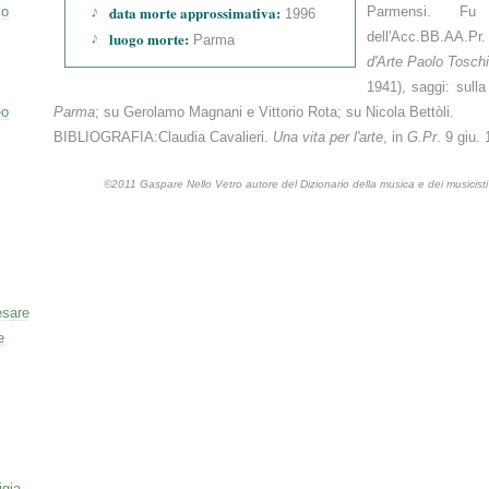
data morte approssimativa:
co
Parmensi. Fu 
1996
luogo morte:
dell'Acc.BB.AA.Pr.
Parma
d'Arte Paolo Tosch
1941), saggi: sull
eo
Parma
; su Gerolamo Magnani e Vittorio Rota; su Nicola Bettòli.
BIBLIOGRAFIA:Claudia Cavalieri.
Una vita per l'arte
, in
G.Pr
. 9 giu.
©2011 Gaspare Nello Vetro autore del Dizionario della musica e dei musicis
esare
e
igia