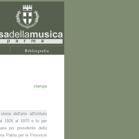
Bibliografia
stampa
oria dell'arte all'Istituto
al 1926 al 1970 e fu per
aria poi presidente della
ia Patria per le Provincie