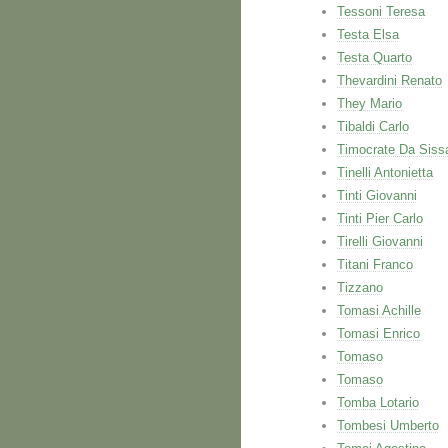
Tessoni Teresa
Testa Elsa
Testa Quarto
Thevardini Renato
They Mario
Tibaldi Carlo
Timocrate Da Siss
Tinelli Antonietta
Tinti Giovanni
Tinti Pier Carlo
Tirelli Giovanni
Titani Franco
Tizzano
Tomasi Achille
Tomasi Enrico
Tomaso
Tomaso
Tomba Lotario
Tombesi Umberto