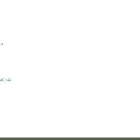
co
attista