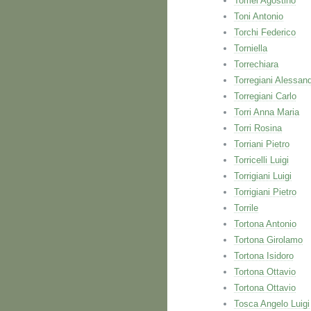
Tomei Agostino
Toni Antonio
Torchi Federico
Torniella
Torrechiara
Torregiani Alessan
Torregiani Carlo
Torri Anna Maria
Torri Rosina
Torriani Pietro
Torricelli Luigi
Torrigiani Luigi
Torrigiani Pietro
Torrile
Tortona Antonio
Tortona Girolamo
Tortona Isidoro
Tortona Ottavio
Tortona Ottavio
Tosca Angelo Luigi