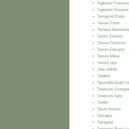
Tagliavini Frances
Tagliavini Giovanni
Tamagnini Ennio
Tamani Pietro
Tamanzi Bartolom
Tammi Ernesto
Tansini Ferruccio
Tansini Giovanni
Tansini Maria
Tansini Ugo
Tanzi Adolfo
Tarabini
Taramella Giulio C
Tarasconi Giusepp
Tarasconi Ilario
Tardini
Taroni Antonio
Tarsogno
Tartagnini
Tartagnini Maria Lu