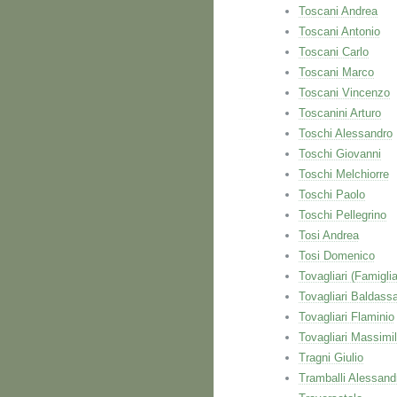
Toscani Andrea
Toscani Antonio
Toscani Carlo
Toscani Marco
Toscani Vincenzo
Toscanini Arturo
Toschi Alessandro
Toschi Giovanni
Toschi Melchiorre
Toschi Paolo
Toschi Pellegrino
Tosi Andrea
Tosi Domenico
Tovagliari (Famiglia
Tovagliari Baldassa
Tovagliari Flaminio
Tovagliari Massimi
Tragni Giulio
Tramballi Alessand