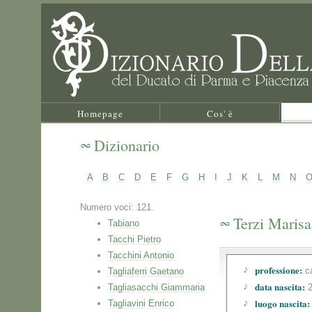
Homepage
Cos' è
Dizionario
A
B
C
D
E
F
G
H
I
J
K
L
M
N
Numero voci: 121.
Terzi Marisa
Tabiano
Tacchi Pietro
Tacchini Antonio
professione:
ca
Tagliaferri Gaetano
data nascita:
Tagliasacchi Giammaria
2
luogo nascita:
Tagliavini Enrico