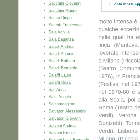
data morte ap
Sacchini Giovanni
Sacchini Mauro
Sacco Diego
molto intensa è 
Sacrati Francesco
qualche eccezion
Saja Achille
nelle quali ha e
Sala Baganza
lirica (Mantov
Saladi Andrea
lovorato intens
Saladi Antonio
a Milano (Piccola
Saladi Battista
(Teatro Comuna
Saladi Bernardo
Salaffi Laura
1976), in Franci
Salaffi Rosa
(Festival nel 19
Sali Anna
nel 1979-80 è st
Salsi Angelo
alla Scala, poi
Salsomaggiore
Roma (Teatro del
Salvatori Alessandro
Verdi), Verona
Salvatori Giovanni
Donizetti), Torin
Salvoni Andrea
Verdi), Lisbona
Salvoni Ercole
Milano (Piccola
Salvoni Luigi Bernardo