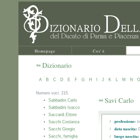
Homepage
Cos' è
Dizionario
A
B
C
D
E
F
G
H
I
J
K
L
M
N
Numero voci: 215.
Savi Carlo
Sabbadini Carlo
Sabbadini Isacco
Saccardi Ettore
professione:
sc
Sacchi Costanza
data nascita:
Sacchi Giorgio
0
luogo nascita:
Sacchi, famiglia