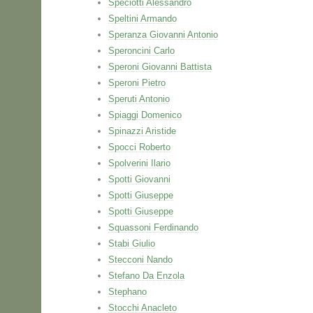
Speciotti Alessandro
Speltini Armando
Speranza Giovanni Antonio
Speroncini Carlo
Speroni Giovanni Battista
Speroni Pietro
Speruti Antonio
Spiaggi Domenico
Spinazzi Aristide
Spocci Roberto
Spolverini Ilario
Spotti Giovanni
Spotti Giuseppe
Spotti Giuseppe
Squassoni Ferdinando
Stabi Giulio
Stecconi Nando
Stefano Da Enzola
Stephano
Stocchi Anacleto