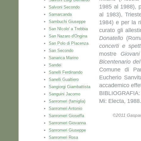
1985 al 1988), 
Salvoni Secondo
al 1983), Tries
Samarcanda
Sambuchi Giuseppe
1984) e per la 
San NIcolo' a Trebbia
curato gli allest
San Nazaro d'Ongina
Donatello
(Roma
San Polo di PIacenza
concerti e spetta
San Secondo
mostre
Giovani
Sanarica Marino
Bicentenario del
Sandei
Comune di Par
Sanelli Ferdinando
Eucherio Sanvit
Sanelli Gualtiero
accademico effett
Sangiorgi Giambattista
BIBLIOGRAFIA: 
Sanguini Jacomo
Mi: Electa, 1988
Sanromeri (famiglia)
Sanromeri Antonio
©2011 Gaspare 
Sanromeri Gioseffa
Sanromeri Giovanna
Sanromeri Giuseppe
Sanromeri Rosa