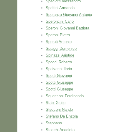
Speciotti Alessandro
Speltini Armando
Speranza Giovanni Antonio
Speroncini Carlo
Speroni Giovanni Battista
Speroni Pietro
Speruti Antonio
Spiaggi Domenico
Spinazzi Aristide
Spocci Roberto
Spolverini Ilario
Spotti Giovanni
Spotti Giuseppe
Spotti Giuseppe
Squassoni Ferdinando
Stabi Giulio
Stecconi Nando
Stefano Da Enzola
Stephano
Stocchi Anacleto