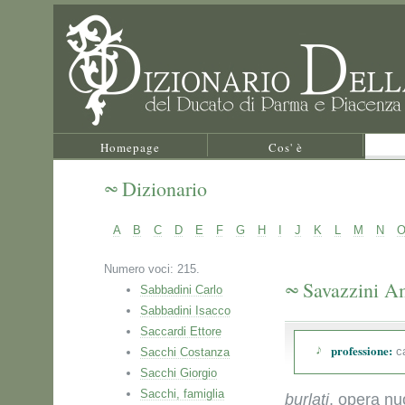
Homepage
Cos' è
Dizionario
A
B
C
D
E
F
G
H
I
J
K
L
M
N
Numero voci: 215.
Savazzini A
Sabbadini Carlo
Sabbadini Isacco
Saccardi Ettore
professione:
ca
Sacchi Costanza
Sacchi Giorgio
Sacchi, famiglia
burlati
, opera nu