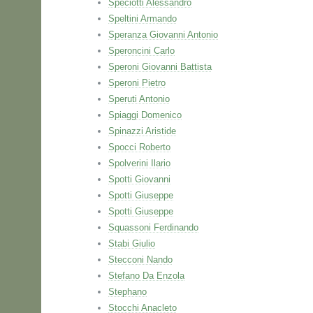
Speciotti Alessandro
Speltini Armando
Speranza Giovanni Antonio
Speroncini Carlo
Speroni Giovanni Battista
Speroni Pietro
Speruti Antonio
Spiaggi Domenico
Spinazzi Aristide
Spocci Roberto
Spolverini Ilario
Spotti Giovanni
Spotti Giuseppe
Spotti Giuseppe
Squassoni Ferdinando
Stabi Giulio
Stecconi Nando
Stefano Da Enzola
Stephano
Stocchi Anacleto