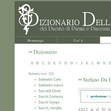
Homepage
Cos' è
Dizionario
A
B
C
D
E
F
G
H
I
J
K
L
M
N
Numero voci: 215.
Stefano Da 
Sabbadini Carlo
Sabbadini Isacco
Saccardi Ettore
professione:
ca
Sacchi Costanza
Sacchi Giorgio
Sacchi, famiglia
1517 e vi fu re