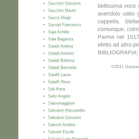
Sacchini Giovanni
bellissima voce 
Sacchini Mauro
avendolo udito g
Sacco Diego
cappella. Stefa
Sacrati Francesco
comunque, colmat
Saja Achille
Parma nel 1517 
Sala Baganza
eletto ad altro pi
Saladi Andrea
BIBLIOGRAFIA: 
Saladi Antonio
Saladi Battista
©2011 Gaspare 
Saladi Bernardo
Salaffi Laura
Salaffi Rosa
Sali Anna
Salsi Angelo
Salsomaggiore
Salvatori Alessandro
Salvatori Giovanni
Salvoni Andrea
Salvoni Ercole
Salvoni Luigi Bernardo