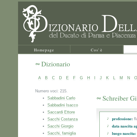
Homepage
Cos' è
Dizionario
A
B
C
D
E
F
G
H
I
J
K
L
M
N
Numero voci: 215.
Schreiber G
Sabbadini Carlo
Sabbadini Isacco
Saccardi Ettore
professione:
fl
Sacchi Costanza
data nascita a
Sacchi Giorgio
luogo nascita:
Sacchi, famiglia