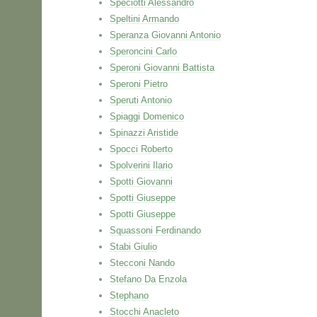
Speciotti Alessandro
Speltini Armando
Speranza Giovanni Antonio
Speroncini Carlo
Speroni Giovanni Battista
Speroni Pietro
Speruti Antonio
Spiaggi Domenico
Spinazzi Aristide
Spocci Roberto
Spolverini Ilario
Spotti Giovanni
Spotti Giuseppe
Spotti Giuseppe
Squassoni Ferdinando
Stabi Giulio
Stecconi Nando
Stefano Da Enzola
Stephano
Stocchi Anacleto