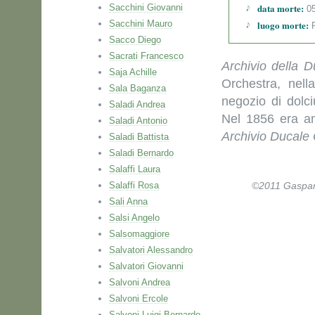
data morte:
Sacchini Giovanni
05
Sacchini Mauro
luogo morte:
P
Sacco Diego
Sacrati Francesco
Archivio della 
Saja Achille
Orchestra, nell
Sala Baganza
negozio di dolci
Saladi Andrea
Nel 1856 era an
Saladi Antonio
Archivio Ducale
Saladi Battista
Saladi Bernardo
Salaffi Laura
Salaffi Rosa
©2011 Gaspare 
Sali Anna
Salsi Angelo
Salsomaggiore
Salvatori Alessandro
Salvatori Giovanni
Salvoni Andrea
Salvoni Ercole
Salvoni Luigi Bernardo