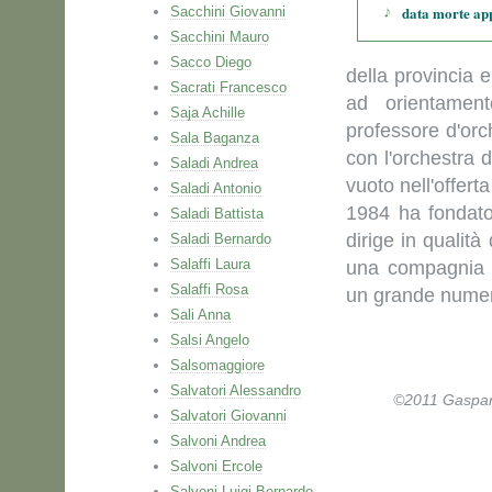
data morte ap
Sacchini Giovanni
Sacchini Mauro
Sacco Diego
della provincia 
Sacrati Francesco
ad orientament
Saja Achille
professore d'orc
Sala Baganza
con l'orchestra d
Saladi Andrea
vuoto nell'offerta
Saladi Antonio
1984 ha fondato
Saladi Battista
dirige in qualità
Saladi Bernardo
Salaffi Laura
una compagnia di
Salaffi Rosa
un grande numer
Sali Anna
Salsi Angelo
Salsomaggiore
Salvatori Alessandro
©2011 Gaspare 
Salvatori Giovanni
Salvoni Andrea
Salvoni Ercole
Salvoni Luigi Bernardo