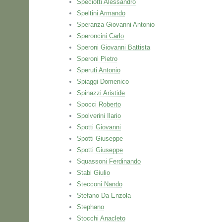
Speciotti Alessandro
Speltini Armando
Speranza Giovanni Antonio
Speroncini Carlo
Speroni Giovanni Battista
Speroni Pietro
Speruti Antonio
Spiaggi Domenico
Spinazzi Aristide
Spocci Roberto
Spolverini Ilario
Spotti Giovanni
Spotti Giuseppe
Spotti Giuseppe
Squassoni Ferdinando
Stabi Giulio
Stecconi Nando
Stefano Da Enzola
Stephano
Stocchi Anacleto