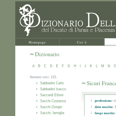
Homepage
Cos' è
Dizionario
A
B
C
D
E
F
G
H
I
J
K
L
M
N
Numero voci: 215.
Sicuri Franc
Sabbadini Carlo
Sabbadini Isacco
Saccardi Ettore
professione:
vi
Sacchi Costanza
data nascita:
Sacchi Giorgio
1
luogo nascita:
Sacchi, famiglia