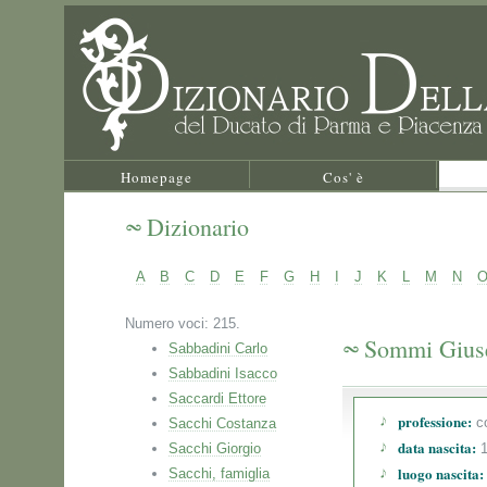
Homepage
Cos' è
Dizionario
A
B
C
D
E
F
G
H
I
J
K
L
M
N
Numero voci: 215.
Sommi Gius
Sabbadini Carlo
Sabbadini Isacco
Saccardi Ettore
professione:
co
Sacchi Costanza
data nascita:
Sacchi Giorgio
1
luogo nascita:
Sacchi, famiglia