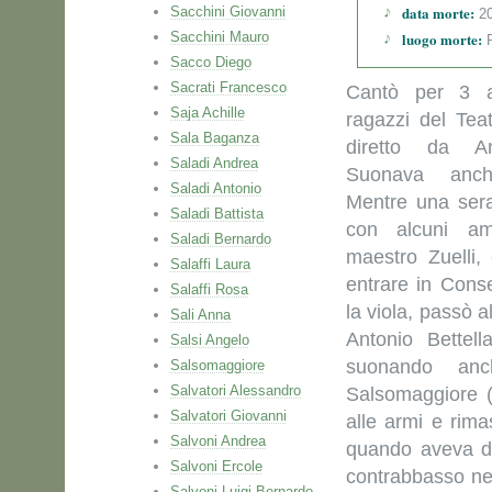
data morte:
Sacchini Giovanni
20
Sacchini Mauro
luogo morte:
P
Sacco Diego
Sacrati Francesco
Cantò per 3 a
Saja Achille
ragazzi del Teat
Sala Baganza
diretto da Ann
Saladi Andrea
Suonava anch
Saladi Antonio
Mentre una sera
Saladi Battista
con alcuni am
Saladi Bernardo
maestro Zuelli, 
Salaffi Laura
entrare in Conse
Salaffi Rosa
la viola, passò a
Sali Anna
Antonio Bettell
Salsi Angelo
suonando anch
Salsomaggiore
Salvatori Alessandro
Salsomaggiore (
Salvatori Giovanni
alle armi e rima
Salvoni Andrea
quando aveva de
Salvoni Ercole
contrabbasso nel
Salvoni Luigi Bernardo