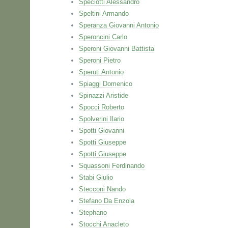
Speciotti Alessandro
Speltini Armando
Speranza Giovanni Antonio
Speroncini Carlo
Speroni Giovanni Battista
Speroni Pietro
Speruti Antonio
Spiaggi Domenico
Spinazzi Aristide
Spocci Roberto
Spolverini Ilario
Spotti Giovanni
Spotti Giuseppe
Spotti Giuseppe
Squassoni Ferdinando
Stabi Giulio
Stecconi Nando
Stefano Da Enzola
Stephano
Stocchi Anacleto