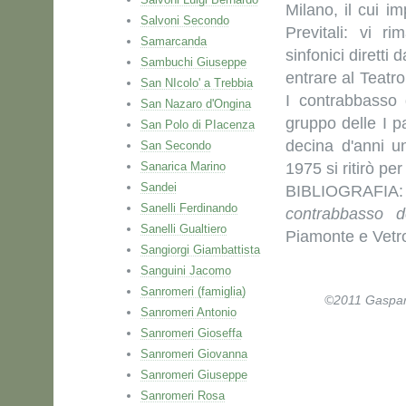
Milano, il cui i
Salvoni Secondo
Previtali: vi r
Samarcanda
sinfonici diretti
Sambuchi Giuseppe
entrare al Teatro
San NIcolo' a Trebbia
I contrabbasso 
San Nazaro d'Ongina
gruppo delle I p
San Polo di PIacenza
decina d'anni una
San Secondo
Sanarica Marino
1975 si ritirò per 
Sandei
BIBLIOGRAFIA
Sanelli Ferdinando
contrabbasso de
Sanelli Gualtiero
Piamonte e Vetr
Sangiorgi Giambattista
Sanguini Jacomo
Sanromeri (famiglia)
©2011 Gaspare 
Sanromeri Antonio
Sanromeri Gioseffa
Sanromeri Giovanna
Sanromeri Giuseppe
Sanromeri Rosa