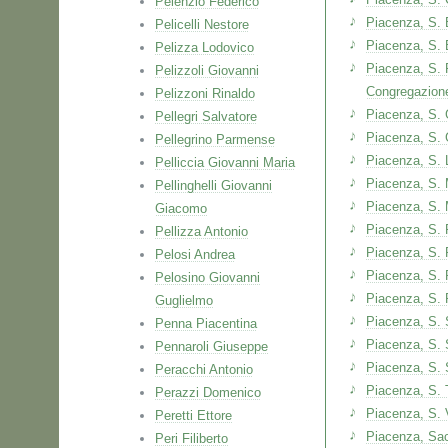
Pelenzio Federico
Piacenza, S.
Pelicelli Nestore
Piacenza, S. 
Pelizza Lodovico
Piacenza, S. 
Pelizzoli Giovanni
Congregazione
Pelizzoni Rinaldo
Piacenza, S. 
Pellegri Salvatore
Piacenza, S. 
Pellegrino Parmense
Piacenza, S. 
Pelliccia Giovanni Maria
Piacenza, S.
Pellinghelli Giovanni
Piacenza, S. 
Giacomo
Piacenza, S. 
Pellizza Antonio
Piacenza, S. 
Pelosi Andrea
Piacenza, S. 
Pelosino Giovanni
Piacenza, S.
Guglielmo
Piacenza, S. 
Penna Piacentina
Piacenza, S. 
Pennaroli Giuseppe
Piacenza, S. 
Peracchi Antonio
Piacenza, S. 
Perazzi Domenico
Piacenza, S.
Peretti Ettore
Piacenza, Sa
Peri Filiberto