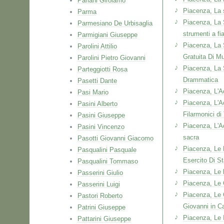
Pariani Girolamo
Piacenza, La 
Parma
Piacenza, La
Parmesiano De Urbisaglia
strumenti a fi
Parmigiani Giuseppe
Piacenza, La 
Parolini Attilio
Gratuita Di M
Parolini Pietro Giovanni
Piacenza, La S
Parteggiotti Rosa
Drammatica
Pasetti Dante
Piacenza, L'A
Pasi Mario
Piacenza, L'A
Pasini Alberto
Filarmonici di
Pasini Giuseppe
Piacenza, L'A
Pasini Vincenzo
sacra
Pasotti Giovanni Giacomo
Piacenza, Le 
Pasqualini Pasquale
Esercito Di S
Pasqualini Tommaso
Piacenza, Le 
Passerini Giulio
Piacenza, Le
Passerini Luigi
Piacenza, Le
Pastori Roberto
Giovanni in C
Patrini Giuseppe
Piacenza, Le I
Pattarini Giuseppe