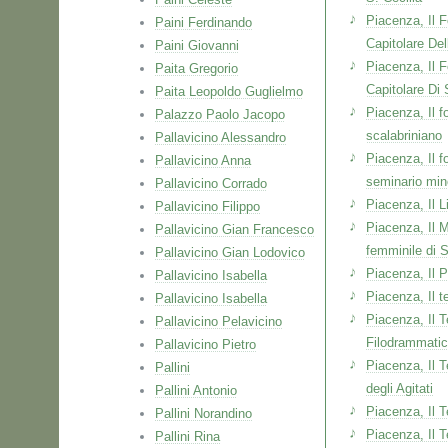
Piacenza, Il F
Paini Ferdinando
Capitolare Del
Paini Giovanni
Piacenza, Il F
Paita Gregorio
Capitolare Di 
Paita Leopoldo Guglielmo
Piacenza, Il fo
Palazzo Paolo Jacopo
scalabriniano
Pallavicino Alessandro
Piacenza, Il 
Pallavicino Anna
seminario min
Pallavicino Corrado
Piacenza, Il L
Pallavicino Filippo
Piacenza, Il 
Pallavicino Gian Francesco
femminile di 
Pallavicino Gian Lodovico
Piacenza, Il 
Pallavicino Isabella
Piacenza, Il t
Pallavicino Isabella
Piacenza, Il T
Pallavicino Pelavicino
Filodrammati
Pallavicino Pietro
Piacenza, Il 
Pallini
degli Agitati
Pallini Antonio
Piacenza, Il T
Pallini Norandino
Piacenza, Il T
Pallini Rina