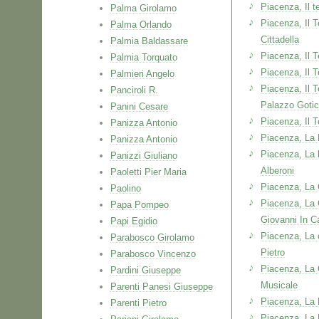
Piacenza, Il t
Palma Girolamo
Piacenza, Il T
Palma Orlando
Cittadella
Palmia Baldassare
Piacenza, Il T
Palmia Torquato
Piacenza, Il 
Palmieri Angelo
Piacenza, Il 
Panciroli R.
Palazzo Goti
Panini Cesare
Piacenza, Il 
Panizza Antonio
Piacenza, La 
Panizza Antonio
Piacenza, La b
Panizzi Giuliano
Alberoni
Paoletti Pier Maria
Piacenza, La 
Paolino
Piacenza, La 
Papa Pompeo
Giovanni In C
Papi Egidio
Piacenza, La 
Parabosco Girolamo
Pietro
Parabosco Vincenzo
Piacenza, La 
Pardini Giuseppe
Musicale
Parenti Panesi Giuseppe
Piacenza, La
Parenti Pietro
Piacenza, La