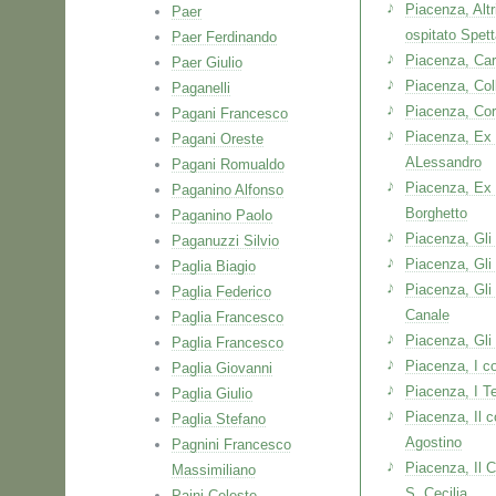
Piacenza, Alt
Paer
ospitato Spett
Paer Ferdinando
Piacenza, Ca
Paer Giulio
Piacenza, Col
Paganelli
Piacenza, Co
Pagani Francesco
Piacenza, Ex 
Pagani Oreste
ALessandro
Pagani Romualdo
Piacenza, Ex 
Paganino Alfonso
Borghetto
Paganino Paolo
Piacenza, Gli 
Paganuzzi Silvio
Piacenza, Gli 
Paglia Biagio
Piacenza, Gli 
Paglia Federico
Canale
Paglia Francesco
Piacenza, Gli 
Paglia Francesco
Piacenza, I co
Paglia Giovanni
Piacenza, I Te
Paglia Giulio
Piacenza, Il c
Paglia Stefano
Agostino
Pagnini Francesco
Piacenza, Il C
Massimiliano
S. Cecilia
Paini Celeste