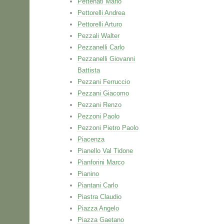
Pettenati Mario
Pettorelli Andrea
Pettorelli Arturo
Pezzali Walter
Pezzanelli Carlo
Pezzanelli Giovanni
Battista
Pezzani Ferruccio
Pezzani Giacomo
Pezzani Renzo
Pezzoni Paolo
Pezzoni Pietro Paolo
Piacenza
Pianello Val Tidone
Pianforini Marco
Pianino
Piantani Carlo
Piastra Claudio
Piazza Angelo
Piazza Gaetano