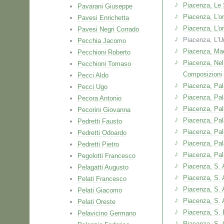
Piacenza, Le 
Pavarani Giuseppe
Piacenza, L'o
Pavesi Enrichetta
Piacenza, L'or
Pavesi Negri Corrado
Piacenza, L'Un
Pecchia Jacomo
Piacenza, Ma
Pecchioni Roberto
Piacenza, Nel
Pecchioni Tomaso
Composizioni
Pecci Aldo
Piacenza, Pal
Pecci Ugo
Piacenza, Pal
Pecora Antonio
Piacenza, Pa
Pecorini Giovanna
Piacenza, Pa
Pedretti Fausto
Piacenza, Pal
Pedretti Odoardo
Piacenza, Pal
Pedretti Pietro
Piacenza, Pal
Pegolotti Francesco
Piacenza, S. 
Pelagatti Augusto
Piacenza, S.
Pelati Francesco
Piacenza, S. 
Pelati Giacomo
Piacenza, S. 
Pelati Oreste
Piacenza, S. 
Pelavicino Germano
Piacenza, S. 