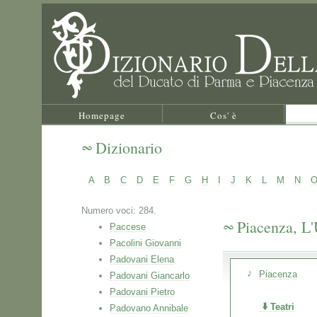
Homepage
Cos' è
Dizionario
A
B
C
D
E
F
G
H
I
J
K
L
M
N
Numero voci: 284.
Piacenza, L'
Paccese
Pacolini Giovanni
Padovani Elena
Piacenza
Padovani Giancarlo
Padovani Pietro
Teatri
Padovano Annibale