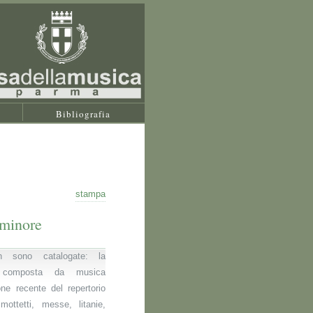
Bibliografia
stampa
 minore
 sono catalogate: la
 composta da musica
one recente del repertorio
 mottetti, messe, litanie,