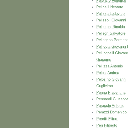
Pelenzio Federico
Pelicelli Nestore
Pelizza Lodovico
Pelizzoli Giovanni
Pelizzoni Rinaldo
Pellegri Salvatore
Pellegrino Parmen
Pelliccia Giovanni 
Pellinghelli Giovan
Giacomo
Pellizza Antonio
Pelosi Andrea
Pelosino Giovanni
Guglielmo
Penna Piacentina
Pennaroli Giusepp
Peracchi Antonio
Perazzi Domenico
Peretti Ettore
Peri Filiberto