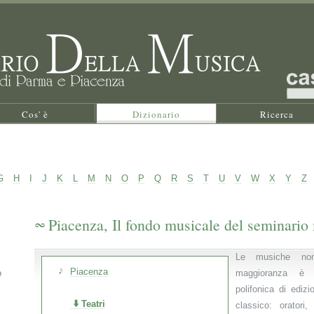
Cos' è
Dizionario
Ricerca
G
H
I
J
K
L
M
N
O
P
Q
R
S
T
U
V
W
X
Y
Z
Piacenza, Il fondo musicale del seminario
Le musiche non
Piacenza
o
maggioranza è
polifonica di edizi
Teatri
classico: oratori,