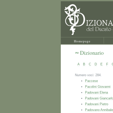
Homepage
Dizionario
A
B
C
D
E
F
Numero voci: 284.
Paccese
Pacolini Giovanni
Padovani Elena
Padovani Giancarl
Padovani Pietro
Padovano Annibale