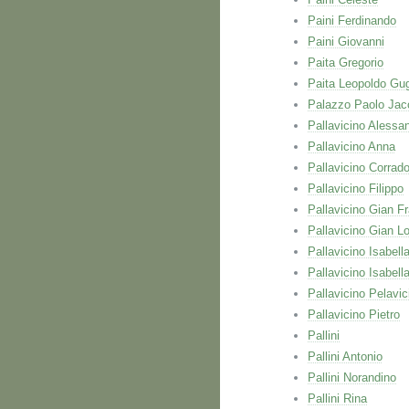
Paini Ferdinando
Paini Giovanni
Paita Gregorio
Paita Leopoldo Gug
Palazzo Paolo Jac
Pallavicino Alessa
Pallavicino Anna
Pallavicino Corrad
Pallavicino Filippo
Pallavicino Gian F
Pallavicino Gian L
Pallavicino Isabell
Pallavicino Isabell
Pallavicino Pelavic
Pallavicino Pietro
Pallini
Pallini Antonio
Pallini Norandino
Pallini Rina