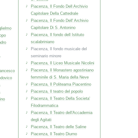
Piacenza, Il Fondo Dell Archivio
Capitolare Della Cattedrale
Piacenza, Il Fondo Dell' Archivio
Capitolare Di S. Antonino
lielmo
Piacenza, Il fondo dell Istituto
opo
scalabriniano
ndro
Piacenza, Il fondo musicale del
seminario minore
o
Piacenza, Il Liceo Musicale Nicolini
Piacenza, Il Monastero agostiniano
rancesco
femminile di S. Maria della Neve
odovico
Piacenza, Il Politeama Piacentino
a
Piacenza, Il teatro del popolo
a
Piacenza, Il Teatro Della Societa'
ino
Filodrammatica
Piacenza, Il Teatro dell'Accademia
degli Agitati
Piacenza, Il Teatro delle Saline
Piacenza, Il Teatro Diurno