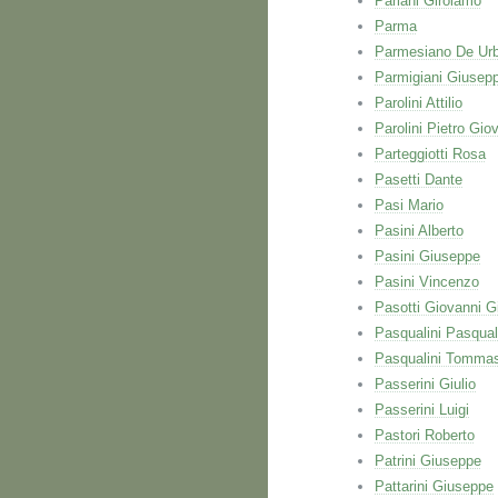
Pariani Girolamo
Parma
Parmesiano De Urb
Parmigiani Giusep
Parolini Attilio
Parolini Pietro Gio
Parteggiotti Rosa
Pasetti Dante
Pasi Mario
Pasini Alberto
Pasini Giuseppe
Pasini Vincenzo
Pasotti Giovanni 
Pasqualini Pasqua
Pasqualini Tomma
Passerini Giulio
Passerini Luigi
Pastori Roberto
Patrini Giuseppe
Pattarini Giuseppe