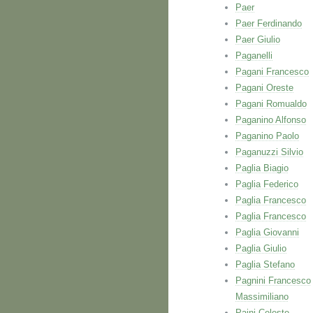
Paer
Paer Ferdinando
Paer Giulio
Paganelli
Pagani Francesco
Pagani Oreste
Pagani Romualdo
Paganino Alfonso
Paganino Paolo
Paganuzzi Silvio
Paglia Biagio
Paglia Federico
Paglia Francesco
Paglia Francesco
Paglia Giovanni
Paglia Giulio
Paglia Stefano
Pagnini Francesco
Massimiliano
Paini Celeste