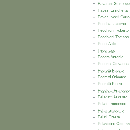
Pavarani Giuseppe
Pavesi Enrichetta
Pavesi Negri Corra
Pecchia Jacomo
Pecchioni Roberto
Pecchioni Tomaso
Pecci Aldo
Pecci Ugo
Pecora Antonio
Pecorini Giovanna
Pedretti Fausto
Pedretti Odoardo
Pedretti Pietro
Pegolotti Francesc
Pelagatti Augusto
Pelati Francesco
Pelati Giacomo
Pelati Oreste
Pelavicino German