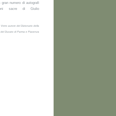
n gran numero di autografi
ioni sacre di Giulio
Vetro autore del Dizionario della
i del Ducato di Parma e Piacenza