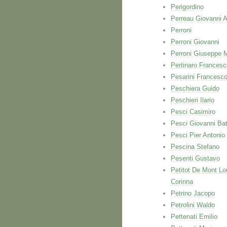
Perigordino
Perreau Giovanni A
Perroni
Perroni Giovanni
Perroni Giuseppe 
Pertinaro Francesc
Pesarini Francesc
Peschiera Guido
Peschieri Ilario
Pesci Casimiro
Pesci Giovanni Bat
Pesci Pier Antonio
Pescina Stefano
Pesenti Gustavo
Petitot De Mont Lo
Corinna
Petrino Jacopo
Petrolini Waldo
Pettenati Emilio