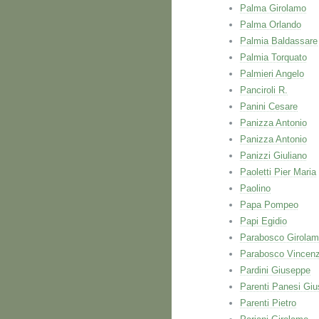
Palma Girolamo
Palma Orlando
Palmia Baldassare
Palmia Torquato
Palmieri Angelo
Panciroli R.
Panini Cesare
Panizza Antonio
Panizza Antonio
Panizzi Giuliano
Paoletti Pier Maria
Paolino
Papa Pompeo
Papi Egidio
Parabosco Girola
Parabosco Vincen
Pardini Giuseppe
Parenti Panesi Gi
Parenti Pietro