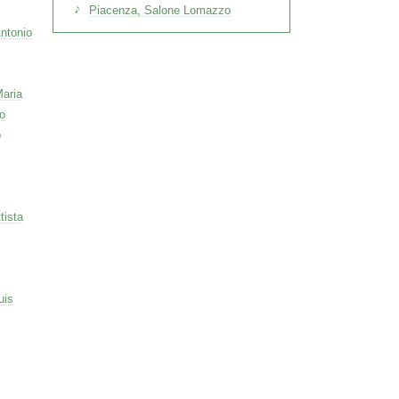
Piacenza, Salone Lomazzo
ntonio
Maria
o
o
tista
uis