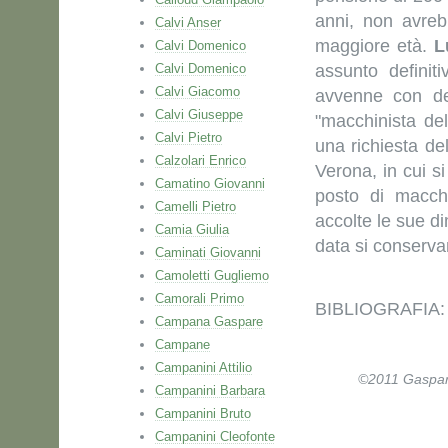
anni, non avreb
Calvi Anser
maggiore età.
L
Calvi Domenico
Calvi Domenico
assunto definit
Calvi Giacomo
avvenne con de
Calvi Giuseppe
"macchinista del
Calvi Pietro
una richiesta de
Calzolari Enrico
Verona, in cui s
Camatino Giovanni
posto di macchi
Camelli Pietro
accolte le sue di
Camia Giulia
data si conservano
Caminati Giovanni
Camoletti Gugliemo
Camorali Primo
BIBLIOGRAFIA: S
Campana Gaspare
Campane
Campanini Attilio
©2011 Gaspare 
Campanini Barbara
Campanini Bruto
Campanini Cleofonte