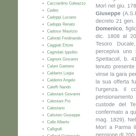
Cacciardino Galeazzo
Morì nel giu. 178
Cadeo
Giuseppe
(A.S.
Cadoppi Luciano
decreto 21 gen.
Cadoppi Renato
Domenico
, fig
Cadossi Maurizio
dic. 1808 al 20
Caferati Ferdinando
Tesoro Ducale,
Caggiati Ettore
percepiva uno 
Cagnolati Ippolito
Spettacoli
, b. 4
Cagnoni Giovanni
tenuto presente
Calani Gaetano
Caldarini Luigia
vinse la gara per
Calderini Angelo
la sua offerta f
Caleffi Nando
l'urgenza. Il 
Calestani Giovanni
pensionamento 
Calestani Pio
custode del Te
Calestano
confermato a qu
Calistein Giuseppe
mag. 1829). Nell
Calle Alberto
Morì a Parma i
Calligrafi
pensione di 200 l
Calloud Giampaolo