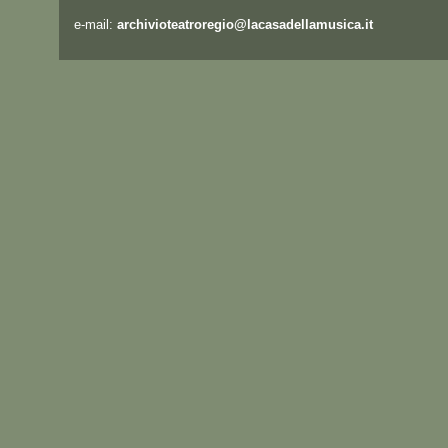
e-mail:
archivioteatroregio@lacasadellamusica.it