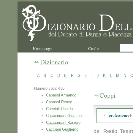
Homepage
Cos' è
Dizionario
A
B
C
D
E
F
G
H
I
J
K
L
M
N
Numero voci: 430.
Coppi
Cabassi Armando
Cabassi Renzo
Cacciali Ubaldo
professione:
Fa
Cacciamani Giustino
Cacciamani Raniero
Cacciani Gugliemo
del Regio Teat