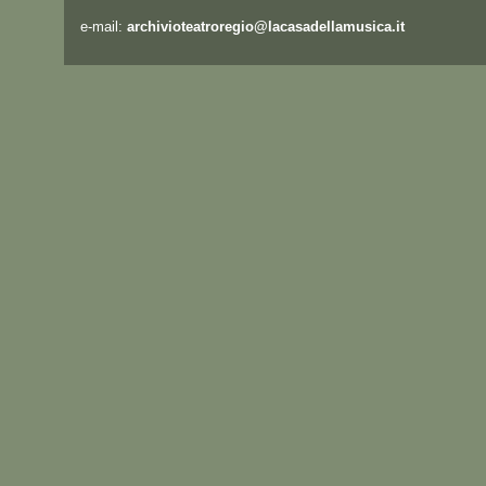
e-mail:
archivioteatroregio@lacasadellamusica.it