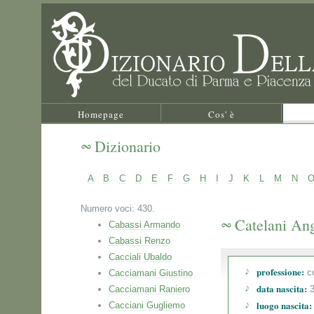
Homepage
Cos' è
Dizionario
A
B
C
D
E
F
G
H
I
J
K
L
M
N
Numero voci: 430.
Catelani An
Cabassi Armando
Cabassi Renzo
Cacciali Ubaldo
professione:
co
Cacciamani Giustino
data nascita:
Cacciamani Raniero
3
luogo nascita:
Cacciani Gugliemo