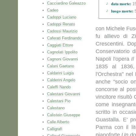
data morte:
Cacciardino Galeazzo
15
Cadeo
luogo morte:
S
Cadoppi Luciano
Cadoppi Renato
con Michele Fusc
Cadossi Maurizio
fu allievo di Z
Caferati Ferdinando
Crescentini. Do
Caggiati Ettore
Conservatorio d
Cagnolati Ippolito
Napoli l'opera
I
Cagnoni Giovanni
1835 al 1836, 
Calani Gaetano
Caldarini Luigia
l'Orchestra" nel
Calderini Angelo
anche "socio on
Caleffi Nando
concorse al pos
Calestani Giovanni
vincitore risultò
Calestani Pio
come insegnant
Calestano
scritto in occas
Calistein Giuseppe
Guastalla. E' p
Calle Alberto
Parma con il li
Calligrafi
pianoforte
Un do
Calloud Giampaolo