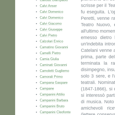
scrisse per il Te
Calvi Anser
fu eseguita. L'o
Calvi Domenico
Calvi Domenico
Peretti, venne r
Calvi Giacomo
Teatro Nuovo, e
Calvi Giuseppe
all'ultimo momen
Calvi Pietro
emesso dietro l
Calzolari Enrico
un'indebita intro
Camatino Giovanni
Catelani venne 
Camelli Pietro
prima, parte del
Camia Giulia
terminata la ra
Caminati Giovanni
disimpegno, insul
Camoletti Gugliemo
solo 3 sere, e l
Camorali Primo
teatrali. Nomina
Campana Gaspare
(1847-1866), si
Campane
Campanini Attilio
si interessò par
Campanini Barbara
di musica. Noto 
Campanini Bruto
amichevoli ric
Campanini Cleofonte
(lettere conser