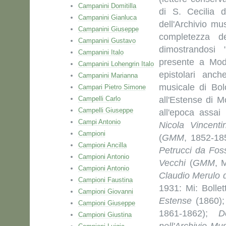
Campanini Domitilla
di S. Cecilia 
Campanini Gianluca
dell'Archivio mu
Campanini Giuseppe
completezza de
Campanini Gustavo
dimostrandosi 
Campanini Italo
presente a Mod
Campanini Lohengrin Italo
epistolari anc
Campanini Marianna
musicale di Bol
Campari Pietro Simone
Campelli Carlo
all'Estense di M
Campelli Giuseppe
all'epoca assai
Campi Antonio
Nicola Vincentin
Campioni
(
GMM
, 1852-18
Campioni Ancilla
Petrucci da Fo
Campioni Antonio
Vecchi
(
GMM
, 
Campioni Antonio
Claudio Merulo 
Campioni Faustina
1931: Mi: Bollet
Campioni Giovanni
Estense
(1860)
Campioni Giuseppe
1861-1862);
D
Campioni Giustina