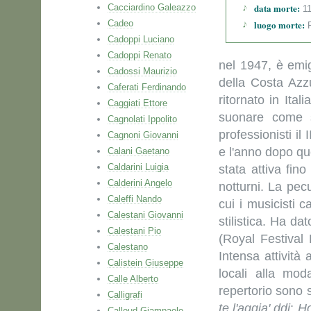
data morte:
Cacciardino Galeazzo
11
Cadeo
luogo morte:
P
Cadoppi Luciano
Cadoppi Renato
nel 1947, è emig
Cadossi Maurizio
della Costa Azz
Caferati Ferdinando
ritornato in Ita
Caggiati Ettore
suonare come s
Cagnolati Ippolito
professionisti il
Cagnoni Giovanni
e l'anno dopo que
Calani Gaetano
Caldarini Luigia
stata attiva fin
Calderini Angelo
notturni. La pecu
Caleffi Nando
cui i musicisti 
Calestani Giovanni
stilistica. Ha da
Calestani Pio
(Royal Festival 
Calestano
Intensa attività 
Calistein Giuseppe
locali alla mod
Calle Alberto
repertorio sono 
Calligrafi
te l'aggia' ddi
;
Ho
Calloud Giampaolo