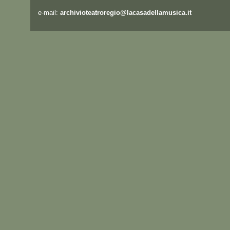
e-mail:
archivioteatroregio@lacasadellamusica.it