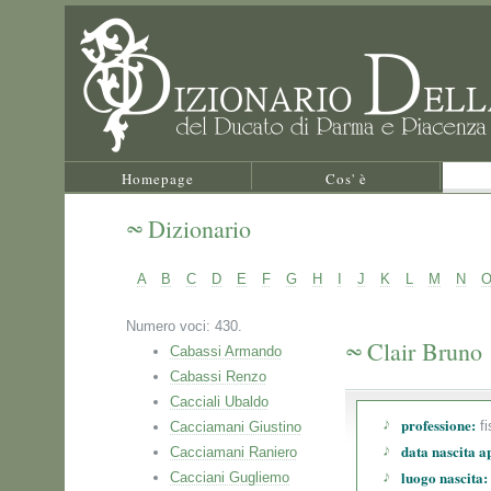
Homepage
Cos' è
Dizionario
A
B
C
D
E
F
G
H
I
J
K
L
M
N
Numero voci: 430.
Clair Bruno
Cabassi Armando
Cabassi Renzo
Cacciali Ubaldo
professione:
fi
Cacciamani Giustino
data nascita a
Cacciamani Raniero
luogo nascita:
Cacciani Gugliemo