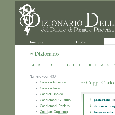
Homepage
Cos' è
Dizionario
A
B
C
D
E
F
G
H
I
J
K
L
M
N
Numero voci: 430.
Coppi Carlo
Cabassi Armando
Cabassi Renzo
Cacciali Ubaldo
professione:
co
Cacciamani Giustino
data nascita a
Cacciamani Raniero
luogo nascita:
Cacciani Gugliemo