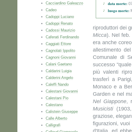
data morte:
Cacciardino Galeazzo
07
Cadeo
luogo morte:
M
Cadoppi Luciano
Cadoppi Renato
riproduttori dei g
Cadossi Maurizio
Micca
). Nel feb
Caferati Ferdinando
era anche coreog
Caggiati Ettore
allestimento de
Cagnolati Ippolito
Comunale di Sen
Cagnoni Giovanni
successo "quale 
Calani Gaetano
Caldarini Luigia
più valenti rip
Calderini Angelo
trasferì a Pari
Caleffi Nando
Monaco e a Berl
Calestani Giovanni
Garden e nel mar
Calestani Pio
Nel Giappone
, 
Calestano
Musicisti
(1903, 
Calistein Giuseppe
graziose, elegan
Calle Alberto
figurazioni, vuoi 
Calligrafi
d'Italia, ed ebb
Calloud Giampaolo