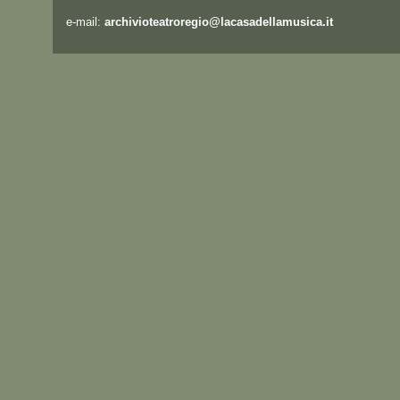
e-mail:
archivioteatroregio@lacasadellamusica.it