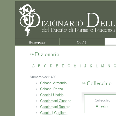
Homepage
Cos' è
Dizionario
A
B
C
D
E
F
G
H
I
J
K
L
M
N
Numero voci: 430.
Collecchio
Cabassi Armando
Cabassi Renzo
Cacciali Ubaldo
Collecchio
Cacciamani Giustino
Teatri
Cacciamani Raniero
Cacciani Gugliemo