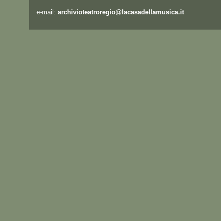
e-mail:
archivioteatroregio@lacasadellamusica.it