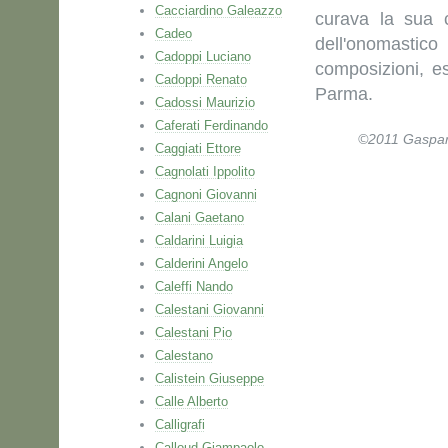
Cacciardino Galeazzo
curava la sua 
Cadeo
dell'onomastic
Cadoppi Luciano
composizioni, es
Cadoppi Renato
Parma.
Cadossi Maurizio
Caferati Ferdinando
©2011 Gaspare 
Caggiati Ettore
Cagnolati Ippolito
Cagnoni Giovanni
Calani Gaetano
Caldarini Luigia
Calderini Angelo
Caleffi Nando
Calestani Giovanni
Calestani Pio
Calestano
Calistein Giuseppe
Calle Alberto
Calligrafi
Calloud Giampaolo