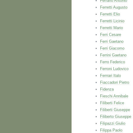
Ferrario Antonio
Ferretti Augusto
Ferretti Elio
Ferretti Licinio
Ferretti Mario
Ferri Cesare
Ferri Gaetano
Ferri Giacomo
Ferrini Gaetano
Ferro Federico
Ferroni Ludovico
Ferrrari Italo
Fiaccadori Pietro
Fidenza
Fieschi Annibale
Filiberti Felice
Filiberti Giuseppe
Filiberto Giuseppe
Filipazzi Giulio
Filippa Paolo