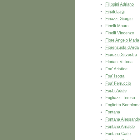
Filippini Adriano
Finali Luigi
Finazzi Giorgio
Finelli Mauro
Finelli Vincenzo
Fiore Angelo Maria
Fiorenzuola d'Arda
Fioruzzi Silvestro
Floriani Vittoria
Foa' Aristide
Foa' Isotta
Foa' Ferruccio
Fochi Adele
Fogliazzi Teresa
Foglietta Bartolom
Fontana
Fontana Alessandr
Fontana Arnaldo
Fontana Carlo