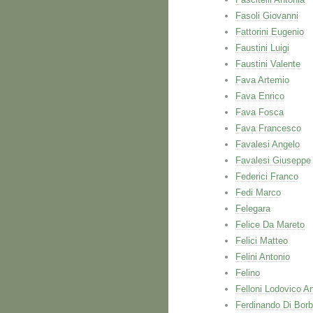
Fasoli Giovanni
Fattorini Eugenio
Faustini Luigi
Faustini Valente
Fava Artemio
Fava Enrico
Fava Fosca
Fava Francesco
Favalesi Angelo
Favalesi Giuseppe
Federici Franco
Fedi Marco
Felegara
Felice Da Mareto
Felici Matteo
Felini Antonio
Felino
Felloni Lodovico A
Ferdinando Di Bor