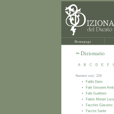
Homepage
Dizionario
A
B
C
D
E
F
Numero voci: 229.
Fabbi Dario
Fabi Giovanni Amb
Fabi Gualtiero
Fabris Monari Luci
Facchini Giacomo
Faccini Sante