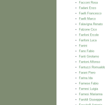
Facconi Rosa
Fadani Enzo
Faelli Francesco
Faelli Marco
Falavigna Renato
Falzone Cico
Fanfoni Ercole
Fanfoni Luca
Fanini
Fano Fabio
Fanti Girolamo
Fantoni Alfonso
Fantuzzi Romuald
Farani Piero
Farina Ida
Farnese Fabio
Farnesi Luigia
Farnesi Marianna
Faroldi Giuseppe
Fascitelli Antonia