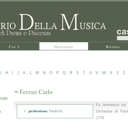
Cos' è
Dizionario
Ricerca
G
H
I
J
K
L
M
N
O
P
Q
R
S
T
U
V
W
X
Y
Z
Ferrari Carlo
rogio
Fu ammesso tra i
professione:
flautista
a
Orchestra di Par
1776.