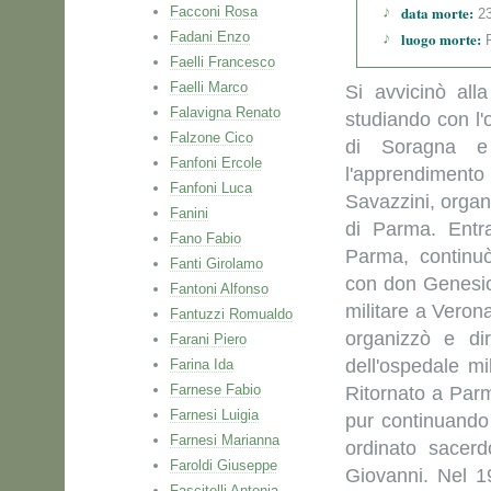
data morte:
Facconi Rosa
23
Fadani Enzo
luogo morte:
P
Faelli Francesco
Faelli Marco
Si avvicinò all
Falavigna Renato
studiando con l'
Falzone Cico
di Soragna e
Fanfoni Ercole
l'apprendimen
Fanfoni Luca
Savazzini, organi
Fanini
di Parma. Entr
Fano Fabio
Parma, continuò
Fanti Girolamo
con don Genesio
Fantoni Alfonso
militare a Veron
Fantuzzi Romualdo
organizzò e di
Farani Piero
dell'ospedale mi
Farina Ida
Farnese Fabio
Ritornato a Parm
Farnesi Luigia
pur continuando 
Farnesi Marianna
ordinato sacer
Faroldi Giuseppe
Giovanni. Nel 1
Fascitelli Antonia