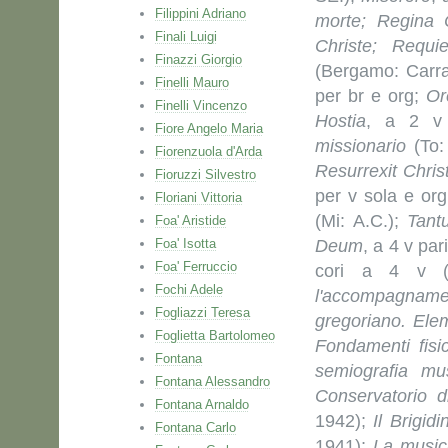
Filippini Adriano
morte; Regina 
Finali Luigi
Christe; Requ
Finazzi Giorgio
(Bergamo: Carr
Finelli Mauro
per br e org;
Or
Finelli Vincenzo
Hostia
, a 2 v 
Fiore Angelo Maria
missionario
(To:
Fiorenzuola d'Arda
Resurrexit Chris
Fioruzzi Silvestro
per v sola e or
Floriani Vittoria
(Mi: A.C.);
Tant
Foa' Aristide
Foa' Isotta
Deum
, a 4 v pa
Foa' Ferruccio
cori a 4 v (T
Fochi Adele
l'accompagname
Fogliazzi Teresa
gregoriano. Ele
Foglietta Bartolomeo
Fondamenti fisi
Fontana
semiografia mus
Fontana Alessandro
Conservatorio d
Fontana Arnaldo
1942);
Il Brigid
Fontana Carlo
1941);
La music