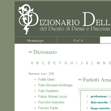
Homepage
Cos' è
Dizionario
A
B
C
D
E
F
G
H
I
J
K
L
M
N
Numero voci: 229.
Furlotti Arn
Fabbi Dario
Fabi Giovanni Ambrogio
Fabi Gualtiero
professione:
co
Fabris Monari Lucia
data nascita:
Facchini Giacomo
1
luogo nascita:
Faccini Sante