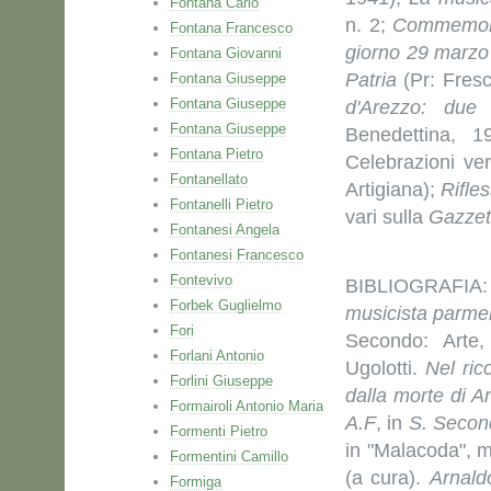
Fontana Carlo
n. 2;
Commemoraz
Fontana Francesco
giorno 29 marzo
Fontana Giovanni
Patria
(Pr: Fres
Fontana Giuseppe
Fontana Giuseppe
d'Arezzo: due 
Fontana Giuseppe
Benedettina, 
Fontana Pietro
Celebrazioni ve
Fontanellato
Artigiana);
Rifles
Fontanelli Pietro
vari sulla
Gazzet
Fontanesi Angela
Fontanesi Francesco
Fontevivo
BIBLIOGRAFIA: 
Forbek Guglielmo
musicista parm
Fori
Secondo: Arte,
Forlani Antonio
Ugolotti.
Nel ric
Forlini Giuseppe
dalla morte di Ar
Formairoli Antonio Maria
A.F
, in
S. Secon
Formenti Pietro
in "Malacoda", m
Formentini Camillo
(a cura).
Arnaldo
Formiga