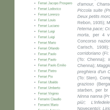
Ferrari Jacopo Prospero
d'amour, Chans
Ferrari Lodovico
Piccola suite (P
Ferrari Lorenzo
Deux petits mor
Ferrari Louis
Rebon, 1935); M
Ferrari Luciano
l'eterna pace; Cr
Ferrari Luigi
morta
, per 4 v 
Ferrari Luigi
Concorso nazion
Ferrari Mario
Carisch, 1938
Ferrari Orlando
corridoriano
(Fi:
Ferrari Paolo
(To: Chenna);
Ferrari Paolo
Chenna);
Maggi
Ferrari Paolo Emilio
Ferrari Pietro
preghiera d'un C
Ferrari Pio
(To: Sten). Com
Ferrari Ubaldo
grazioso
(Berga
Ferrari Umberto
starben
, per br
Ferrari Virginio
Ninna nanna
(Pr
Ferrarini Claudio
più!; L'infedel
Ferrarini Mario
Novecento);
Lir