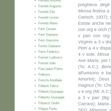
Ferrario Antonio
preghiera degli
Ferretti Augusto
Messa festiva
a 
Ferretti Elio
Carisch, 1937);
Ferretti Licinio
Esiste anche nel
Ferretti Mario
Ferri Cesare
con org e orch 
Ferri Gaetano
v pari con org
Ferri Giacomo
Virginis
a 3 v dis
Ferrini Gaetano
Petri
a 4 v dispa
Ferro Federico
4 v sole;
Missa 
Ferroni Ludovico
Ave Maria
, per 
Ferrrari Italo
(To: A.C.);
Bene
Fiaccadori Pietro
all'unisono e b
Fidenza
Amorini);
Deus 
Fieschi Annibale
magnus
(To: Ch
Filiberti Felice
v e org (Mi: A.C.
Filiberti Giuseppe
a 3 v pari (Bg:
Filiberto Giuseppe
Filipazzi Giulio
Carrara);
Maria 
Filippa Paolo
SEI);
Miserere
, 