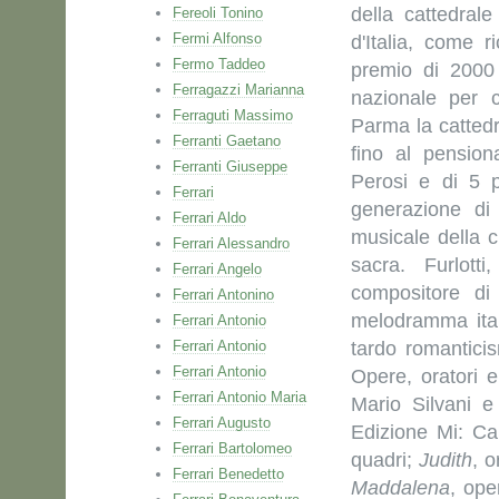
della cattedral
Fereoli Tonino
Fermi Alfonso
d'Italia, come r
Fermo Taddeo
premio di 2000 
Ferragazzi Marianna
nazionale per c
Ferraguti Massimo
Parma la cattedr
Ferranti Gaetano
fino al pensio
Ferranti Giuseppe
Perosi e di 5 p
Ferrari
generazione di 
Ferrari Aldo
musicale della c
Ferrari Alessandro
sacra. Furlott
Ferrari Angelo
compositore di 
Ferrari Antonino
melodramma itali
Ferrari Antonio
Ferrari Antonio
tardo romantici
Ferrari Antonio
Opere, oratori 
Ferrari Antonio Maria
Mario Silvani e
Ferrari Augusto
Edizione Mi: Ca
Ferrari Bartolomeo
quadri;
Judith
, o
Ferrari Benedetto
Maddalena
, ope