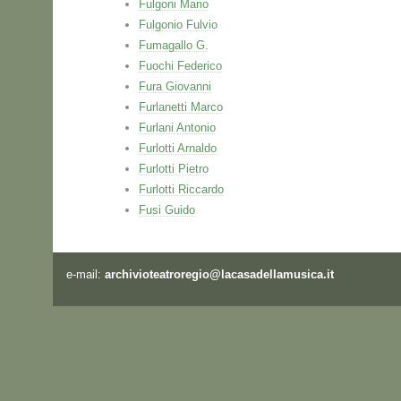
Fulgoni Mario
Fulgonio Fulvio
Fumagallo G.
Fuochi Federico
Fura Giovanni
Furlanetti Marco
Furlani Antonio
Furlotti Arnaldo
Furlotti Pietro
Furlotti Riccardo
Fusi Guido
e-mail:
archivioteatroregio@lacasadellamusica.it