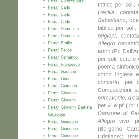
Ferrari Bonaventura
trittico per sol
Ferrari Carlo
Cecilia
, cantat
Ferrari Carlo
Sebastiano
, ope
Ferrari Carlo
biblica per soli
Ferrari Domenico
prigioni
, cantat
Ferrari Domenico
Allegro romanti
Ferrari Emilio
Ferrari Felice
archi (Pr, Dall'
Ferrari Fernando
per soli, coro e
Ferrari Francesco
poema sinfonico
Ferrari Gaetano
corno inglese 
Ferrari Gimmi
concerto
, per 
Ferrari Giordano
Composizioni s
Ferrari Giovanni
primaverile, d'es
Ferrari Giovanni
per vl e pf (To:
Ferrari Giovanni Battista
Canzone di Pa
Giuseppe
Allegro vivo
, p
Ferrari Giuseppe
(Bergamo: Carr
Ferrari Giuseppe
Ferrari Giuseppe
Cristiane);
Troi