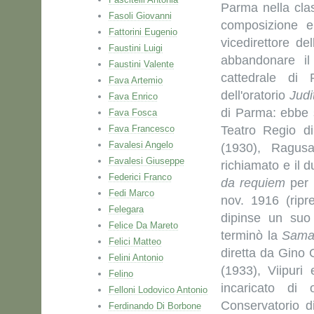
Parma nella cla
Fasoli Giovanni
composizione e
Fattorini Eugenio
vicedirettore de
Faustini Luigi
abbandonare il
Faustini Valente
cattedrale di
Fava Artemio
dell'oratorio
Judi
Fava Enrico
di Parma: ebbe s
Fava Fosca
Fava Francesco
Teatro Regio d
Favalesi Angelo
(1930), Ragusa
Favalesi Giuseppe
richiamato e il d
Federici Franco
da requiem
per 
Fedi Marco
nov. 1916 (rip
Felegara
dipinse un suo 
Felice Da Mareto
terminò la
Sama
Felici Matteo
diretta da Gino 
Felini Antonio
(1933), Viipur
Felino
incaricato di
Felloni Lodovico Antonio
Conservatorio d
Ferdinando Di Borbone