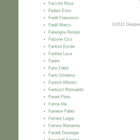
Facconi Rosa
Fadani Enzo
Faelli Francesco
©2011 Gaspare 
Faelli Marco
Falavigna Renato
Falzone Cico
Fanfoni Ercole
Fanfoni Luca
Fanini
Fano Fabio
Fanti Girolamo
Fantoni Alfonso
Fantuzzi Romualdo
Farani Piero
Farina Ida
Farnese Fabio
Farnesi Luigia
Farnesi Marianna
Faroldi Giuseppe
Fascitelli Antonia