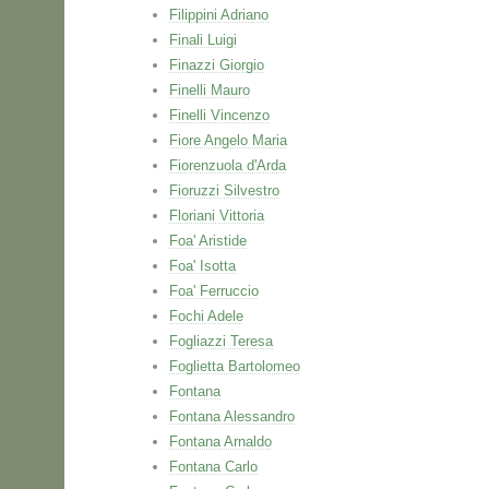
Filippini Adriano
Finali Luigi
Finazzi Giorgio
Finelli Mauro
Finelli Vincenzo
Fiore Angelo Maria
Fiorenzuola d'Arda
Fioruzzi Silvestro
Floriani Vittoria
Foa' Aristide
Foa' Isotta
Foa' Ferruccio
Fochi Adele
Fogliazzi Teresa
Foglietta Bartolomeo
Fontana
Fontana Alessandro
Fontana Arnaldo
Fontana Carlo