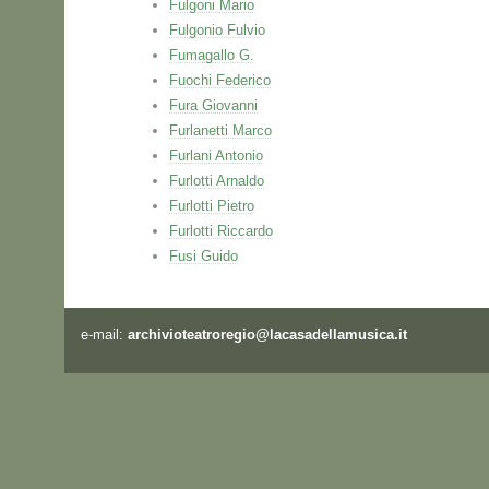
Fulgoni Mario
Fulgonio Fulvio
Fumagallo G.
Fuochi Federico
Fura Giovanni
Furlanetti Marco
Furlani Antonio
Furlotti Arnaldo
Furlotti Pietro
Furlotti Riccardo
Fusi Guido
e-mail:
archivioteatroregio@lacasadellamusica.it