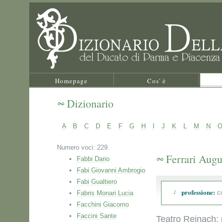
Homepage
Cos' è
Dizionario
A
B
C
D
E
F
G
H
I
J
K
L
M
N
Numero voci: 229.
Ferrari Augu
Fabbi Dario
Fabi Giovanni Ambrogio
Fabi Gualtiero
professione:
co
Fabris Monari Lucia
Facchini Giacomo
Faccini Sante
Teatro Reinach: 