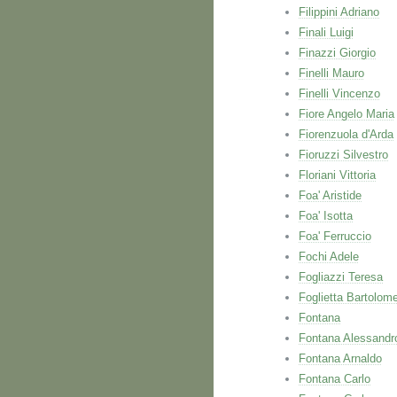
Filippini Adriano
Finali Luigi
Finazzi Giorgio
Finelli Mauro
Finelli Vincenzo
Fiore Angelo Maria
Fiorenzuola d'Arda
Fioruzzi Silvestro
Floriani Vittoria
Foa' Aristide
Foa' Isotta
Foa' Ferruccio
Fochi Adele
Fogliazzi Teresa
Foglietta Bartolom
Fontana
Fontana Alessandr
Fontana Arnaldo
Fontana Carlo