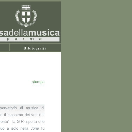
Bibliografia
stampa
servatorio di musica di
 il massimo dei voti e il
merito", la
G.Pr
riporta che
suo a solo nella
Jone
fu