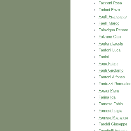
Facconi Rosa
Fadani Enzo
Faelli Francesco
Faelli Marco
Falavigna Renato
Falzone Cico
Fanfoni Ercole
Fanfoni Luca
Fanini
Fano Fabio
Fanti Girolamo
Fantoni Alfonso
Fantuzzi Romuald
Farani Piero
Farina Ida
Farnese Fabio
Farnesi Luigia
Farnesi Marianna
Faroldi Giuseppe
Fascitelli Antonia