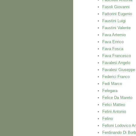
Fasoli Giovanni
Fattorini Eugenio
Faustini Luigi
Faustini Valente
Fava Artemio
Fava Enrico
Fava Fosca
Fava Francesco
Favalesi Angelo
Favalesi Giuseppe
Federici Franco
Fedi Marco
Felegara
Felice Da Mareto
Felici Matteo
Felini Antonio
Felino
Felloni Lodovico A
Ferdinando Di Bor