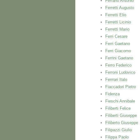
Ferrario Antonio
Ferretti Augusto
Ferretti Elio
Ferretti Licinio
Ferretti Mario
Ferri Cesare
Ferri Gaetano
Ferri Giacomo
Ferrini Gaetano
Ferro Federico
Ferroni Ludovico
Ferrrari Italo
Fiaccadori Pietro
Fidenza
Fieschi Annibale
Filiberti Felice
Filiberti Giuseppe
Filiberto Giuseppe
Filipazzi Giulio
Filippa Paolo