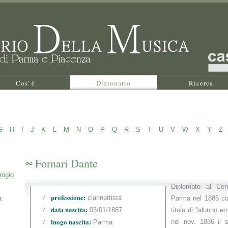
Cos' è
Dizionario
Ricerca
G
H
I
J
K
L
M
N
O
P
Q
R
S
T
U
V
W
X
Y
Z
Fornari Dante
rogio
Diplomato al Con
professione:
clarinettista
a
Parma nel 1885 con
data nascita:
03/01/1867
titolo di "alunno e
luogo nascita:
nel nov. 1886 il 
Parma