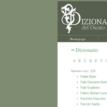
Homepage
Dizionario
A
B
C
D
E
F
Numero voci: 229.
Fabbi Dario
Fabi Giovanni Amb
Fabi Gualtiero
Fabris Monari Luci
Facchini Giacomo
Faccini Sante