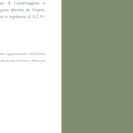
atri di Casalmaggiore e
ione allestita da Virginio
a in Inghilterra (A.S.C.Pr,
ltimo aggiornamento: 02/03/2006
ti del Ducato di Parma e Piacenza