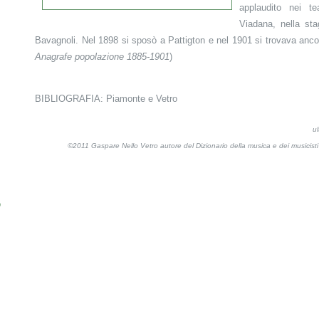
applaudito nei te
Viadana, nella stag
Bavagnoli. Nel 1898 si sposò a Pattigton e nel 1901 si trovava ancor
Anagrafe popolazione 1885-1901
)
BIBLIOGRAFIA: Piamonte e Vetro
u
©2011 Gaspare Nello Vetro autore del Dizionario della musica e dei musicis
o