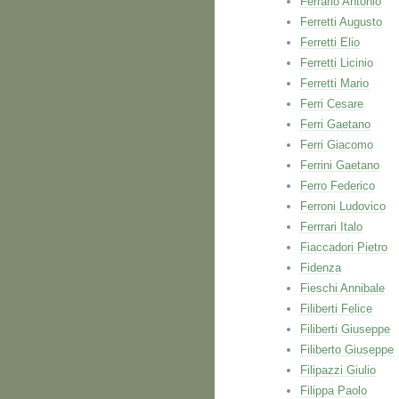
Ferrario Antonio
Ferretti Augusto
Ferretti Elio
Ferretti Licinio
Ferretti Mario
Ferri Cesare
Ferri Gaetano
Ferri Giacomo
Ferrini Gaetano
Ferro Federico
Ferroni Ludovico
Ferrrari Italo
Fiaccadori Pietro
Fidenza
Fieschi Annibale
Filiberti Felice
Filiberti Giuseppe
Filiberto Giuseppe
Filipazzi Giulio
Filippa Paolo