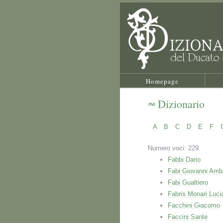
Homepage
Dizionario
A
B
C
D
E
F
Numero voci: 229.
Fabbi Dario
Fabi Giovanni Amb
Fabi Gualtiero
Fabris Monari Luci
Facchini Giacomo
Faccini Sante