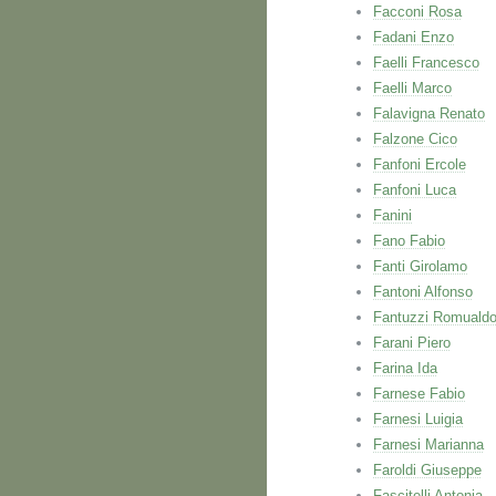
Facconi Rosa
Fadani Enzo
Faelli Francesco
Faelli Marco
Falavigna Renato
Falzone Cico
Fanfoni Ercole
Fanfoni Luca
Fanini
Fano Fabio
Fanti Girolamo
Fantoni Alfonso
Fantuzzi Romuald
Farani Piero
Farina Ida
Farnese Fabio
Farnesi Luigia
Farnesi Marianna
Faroldi Giuseppe
Fascitelli Antonia