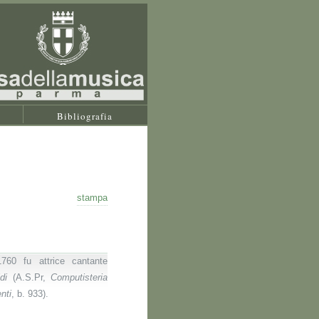
Bibliografia
stampa
760 fu attrice cantante
idi
(A.S.Pr,
Computisteria
nti
, b. 933).