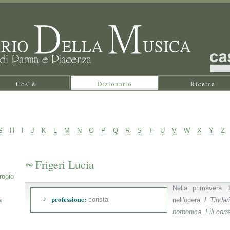
Cos' è
Dizionario
Ricerca
G
H
I
J
K
L
M
N
O
P
Q
R
S
T
U
V
W
X
Y
Z
Frigeri Lucia
rogio
Nella primavera 1
professione:
corista
a
nell'opera
I Tindar
borbonica, Fili corre