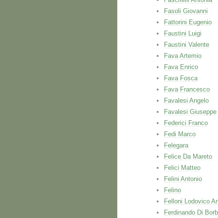
Fasoli Giovanni
Fattorini Eugenio
Faustini Luigi
Faustini Valente
Fava Artemio
Fava Enrico
Fava Fosca
Fava Francesco
Favalesi Angelo
Favalesi Giuseppe
Federici Franco
Fedi Marco
Felegara
Felice Da Mareto
Felici Matteo
Felini Antonio
Felino
Felloni Lodovico A
Ferdinando Di Bor