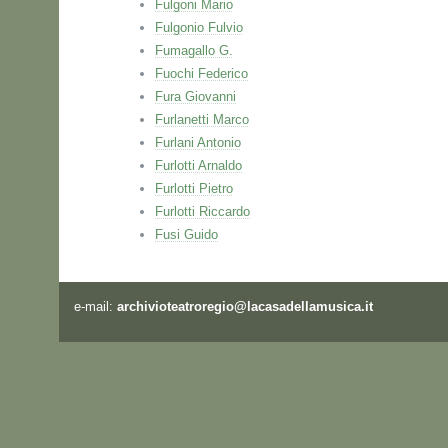
Fulgoni Mario
Fulgonio Fulvio
Fumagallo G.
Fuochi Federico
Fura Giovanni
Furlanetti Marco
Furlani Antonio
Furlotti Arnaldo
Furlotti Pietro
Furlotti Riccardo
Fusi Guido
e-mail:
archivioteatroregio@lacasadellamusica.it