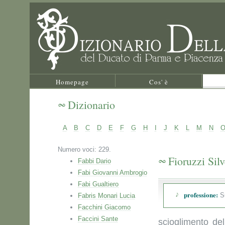
Homepage
Cos' è
Dizionario
A
B
C
D
E
F
G
H
I
J
K
L
M
N
Numero voci: 229.
Fioruzzi Silv
Fabbi Dario
Fabi Giovanni Ambrogio
Fabi Gualtiero
professione:
Su
Fabris Monari Lucia
Facchini Giacomo
Faccini Sante
scioglimento del