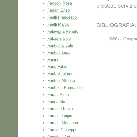
Facconi Rosa
prestare servizi
Fadani Enzo
Faelli Francesco
Faelli Marco
BIBLIOGRAFIA: P
Falavigna Renato
Falzone Cico
©2011 Gaspare 
Fanfoni Ercole
Fanfoni Luca
Fanini
Fano Fabio
Fanti Girolamo
Fantoni Alfonso
Fantuzzi Romualdo
Farani Piero
Farina Ida
Farnese Fabio
Farnesi Luigia
Farnesi Marianna
Faroldi Giuseppe
Fascitelli Antonia