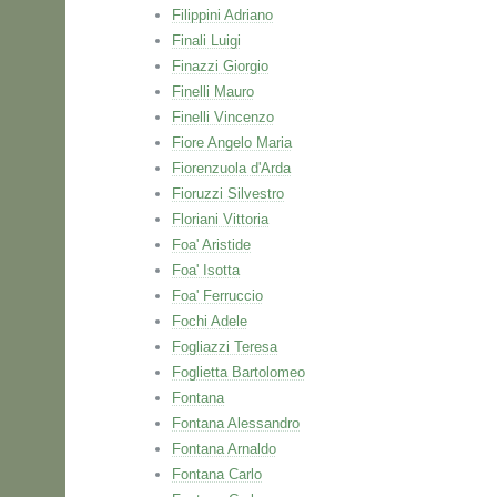
Filippini Adriano
Finali Luigi
Finazzi Giorgio
Finelli Mauro
Finelli Vincenzo
Fiore Angelo Maria
Fiorenzuola d'Arda
Fioruzzi Silvestro
Floriani Vittoria
Foa' Aristide
Foa' Isotta
Foa' Ferruccio
Fochi Adele
Fogliazzi Teresa
Foglietta Bartolomeo
Fontana
Fontana Alessandro
Fontana Arnaldo
Fontana Carlo