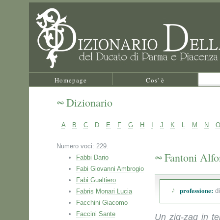
Homepage
Cos' è
Dizionario
A
B
C
D
E
F
G
H
I
J
K
L
M
N
Numero voci: 229.
Fantoni Alf
Fabbi Dario
Fabi Giovanni Ambrogio
Fabi Gualtiero
professione:
di
Fabris Monari Lucia
Facchini Giacomo
Faccini Sante
Un zig-zag in t