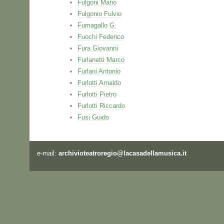
Fulgoni Mario
Fulgonio Fulvio
Fumagallo G.
Fuochi Federico
Fura Giovanni
Furlanetti Marco
Furlani Antonio
Furlotti Arnaldo
Furlotti Pietro
Furlotti Riccardo
Fusi Guido
e-mail:
archivioteatroregio@lacasadellamusica.it