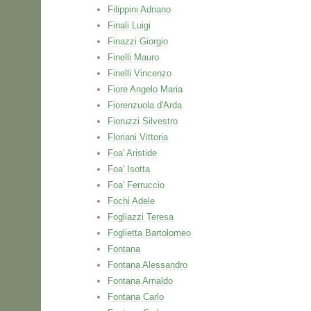
Filippini Adriano
Finali Luigi
Finazzi Giorgio
Finelli Mauro
Finelli Vincenzo
Fiore Angelo Maria
Fiorenzuola d'Arda
Fioruzzi Silvestro
Floriani Vittoria
Foa' Aristide
Foa' Isotta
Foa' Ferruccio
Fochi Adele
Fogliazzi Teresa
Foglietta Bartolomeo
Fontana
Fontana Alessandro
Fontana Arnaldo
Fontana Carlo