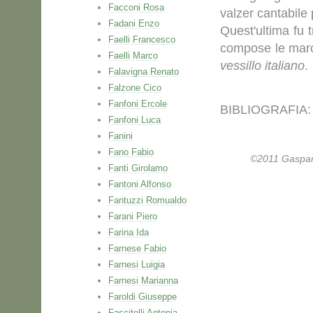
Facconi Rosa
valzer cantabile
Fadani Enzo
Quest'ultima fu 
Faelli Francesco
compose le mar
Faelli Marco
vessillo italiano
.
Falavigna Renato
Falzone Cico
Fanfoni Ercole
BIBLIOGRAFIA: A
Fanfoni Luca
Fanini
Fano Fabio
©2011 Gaspare 
Fanti Girolamo
Fantoni Alfonso
Fantuzzi Romualdo
Farani Piero
Farina Ida
Farnese Fabio
Farnesi Luigia
Farnesi Marianna
Faroldi Giuseppe
Fascitelli Antonia