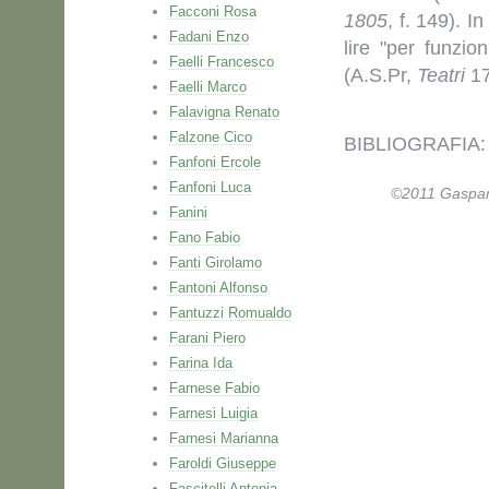
Facconi Rosa
1805
, f. 149). I
Fadani Enzo
lire "per funzio
Faelli Francesco
(A.S.Pr,
Teatri
17
Faelli Marco
Falavigna Renato
Falzone Cico
BIBLIOGRAFIA: Ca
Fanfoni Ercole
Fanfoni Luca
©2011 Gaspare 
Fanini
Fano Fabio
Fanti Girolamo
Fantoni Alfonso
Fantuzzi Romualdo
Farani Piero
Farina Ida
Farnese Fabio
Farnesi Luigia
Farnesi Marianna
Faroldi Giuseppe
Fascitelli Antonia