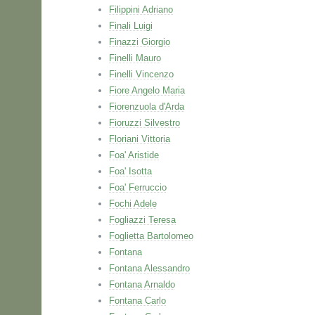
Filippini Adriano
Finali Luigi
Finazzi Giorgio
Finelli Mauro
Finelli Vincenzo
Fiore Angelo Maria
Fiorenzuola d'Arda
Fioruzzi Silvestro
Floriani Vittoria
Foa' Aristide
Foa' Isotta
Foa' Ferruccio
Fochi Adele
Fogliazzi Teresa
Foglietta Bartolomeo
Fontana
Fontana Alessandro
Fontana Arnaldo
Fontana Carlo