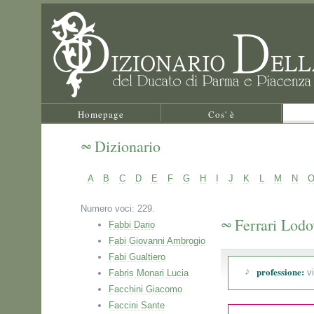
Homepage
Cos' è
Dizionario
A
B
C
D
E
F
G
H
I
J
K
L
M
N
Numero voci: 229.
Ferrari Lodo
Fabbi Dario
Fabi Giovanni Ambrogio
Fabi Gualtiero
professione:
vi
Fabris Monari Lucia
Facchini Giacomo
Faccini Sante