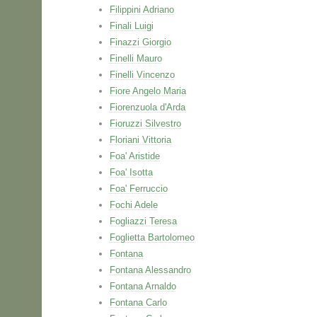
Filippini Adriano
Finali Luigi
Finazzi Giorgio
Finelli Mauro
Finelli Vincenzo
Fiore Angelo Maria
Fiorenzuola d'Arda
Fioruzzi Silvestro
Floriani Vittoria
Foa' Aristide
Foa' Isotta
Foa' Ferruccio
Fochi Adele
Fogliazzi Teresa
Foglietta Bartolomeo
Fontana
Fontana Alessandro
Fontana Arnaldo
Fontana Carlo