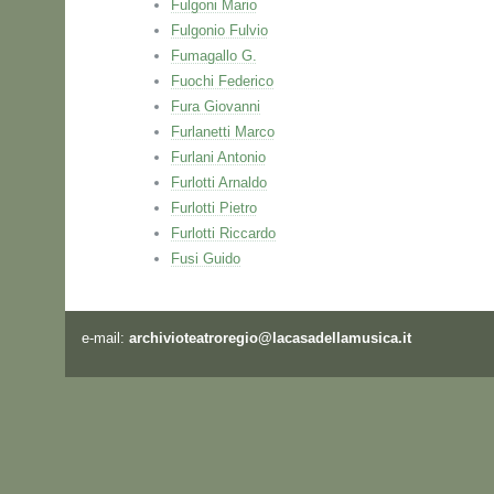
Fulgoni Mario
Fulgonio Fulvio
Fumagallo G.
Fuochi Federico
Fura Giovanni
Furlanetti Marco
Furlani Antonio
Furlotti Arnaldo
Furlotti Pietro
Furlotti Riccardo
Fusi Guido
e-mail:
archivioteatroregio@lacasadellamusica.it