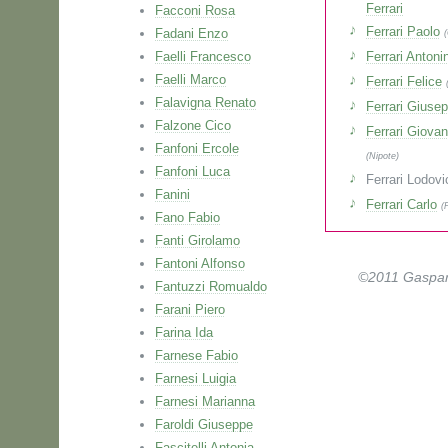
Ferrari
Facconi Rosa
Ferrari Paolo
Fadani Enzo
Faelli Francesco
Ferrari Antoni
Faelli Marco
Ferrari Felice
Falavigna Renato
Ferrari Giuse
Falzone Cico
Ferrari Giova
Fanfoni Ercole
(Nipote)
Fanfoni Luca
Ferrari Lodov
Fanini
Ferrari Carlo
(
Fano Fabio
Fanti Girolamo
Fantoni Alfonso
©2011 Gaspare 
Fantuzzi Romualdo
Farani Piero
Farina Ida
Farnese Fabio
Farnesi Luigia
Farnesi Marianna
Faroldi Giuseppe
Fascitelli Antonia