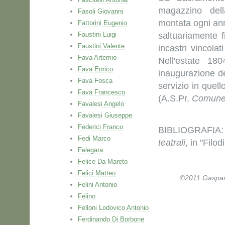
magazzino dell
Fasoli Giovanni
montata ogni anno
Fattorini Eugenio
Faustini Luigi
saltuariamente 
Faustini Valente
incastri vincola
Fava Artemio
Nell'estate 18
Fava Enrico
inaugurazione d
Fava Fosca
servizio in quel
Fava Francesco
(A.S.Pr,
Comun
Favalesi Angelo
Favalesi Giuseppe
Federici Franco
BIBLIOGRAFIA: L
Fedi Marco
teatrali
, in "Filo
Felegara
Felice Da Mareto
Felici Matteo
©2011 Gaspare 
Felini Antonio
Felino
Felloni Lodovico Antonio
Ferdinando Di Borbone