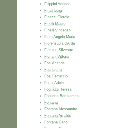
Filippini Adriano
Finali Luigi
Finazzi Giorgio
Finelli Mauro
Finelli Vincenzo
Fiore Angelo Maria
Fiorenzuola d'Arda
Fioruzzi Silvestro
Floriani Vittoria
Foa' Aristide
Foa' Isotta
Foa' Ferruccio
Fochi Adele
Fogliazzi Teresa
Foglietta Bartolomeo
Fontana
Fontana Alessandro
Fontana Arnaldo
Fontana Carlo