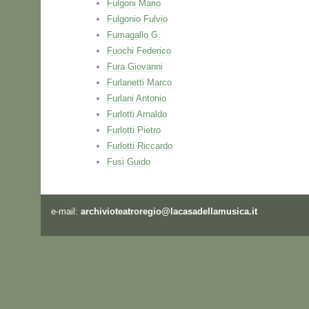
Fulgoni Mario
Fulgonio Fulvio
Fumagallo G.
Fuochi Federico
Fura Giovanni
Furlanetti Marco
Furlani Antonio
Furlotti Arnaldo
Furlotti Pietro
Furlotti Riccardo
Fusi Guido
e-mail:
archivioteatroregio@lacasadellamusica.it