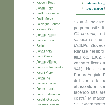
data morte ap
Facconi Rosa
Fadani Enzo
luogo morte:
P
Faelli Francesco
Faelli Marco
1788 è indicat
Falavigna Renato
paga mensile di l
Falzone Cico
Fili correnti
, b.
Fanfoni Ercole
sappiamo che c
Fanfoni Luca
(A.S.Pr,
Govern
Fanini
Rimase nel libro
Fano Fabio
Fanti Girolamo
allƎ ott. 1802,
Fantoni Alfonso
vennero licenzia
Fantuzzi Romualdo
941). Nella sta
Farani Piero
Parma Angiolo Be
Farina Ida
di Livorno: lo p
Farnese Fabio
attrezzature d
Farnesi Luigia
facendo istallar
Farnesi Marianna
costruì la macch
Faroldi Giuseppe
SS Sacramento 
Fascitelli Antonia