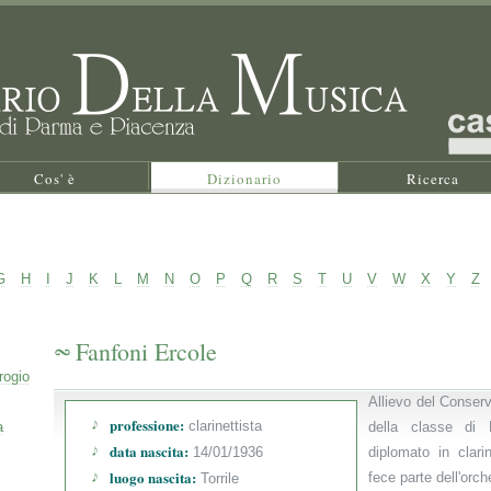
Cos' è
Dizionario
Ricerca
G
H
I
J
K
L
M
N
O
P
Q
R
S
T
U
V
W
X
Y
Z
Fanfoni Ercole
rogio
Allievo del Conser
professione:
clarinettista
a
della classe di 
data nascita:
14/01/1936
diplomato in clar
luogo nascita:
fece parte dell'orch
Torrile