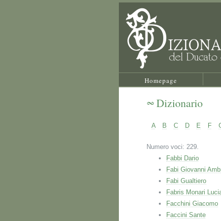
Homepage
Dizionario
A
B
C
D
E
F
Numero voci: 229.
Fabbi Dario
Fabi Giovanni Amb
Fabi Gualtiero
Fabris Monari Luci
Facchini Giacomo
Faccini Sante