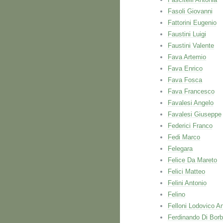
Fasoli Giovanni
Fattorini Eugenio
Faustini Luigi
Faustini Valente
Fava Artemio
Fava Enrico
Fava Fosca
Fava Francesco
Favalesi Angelo
Favalesi Giuseppe
Federici Franco
Fedi Marco
Felegara
Felice Da Mareto
Felici Matteo
Felini Antonio
Felino
Felloni Lodovico A
Ferdinando Di Bor