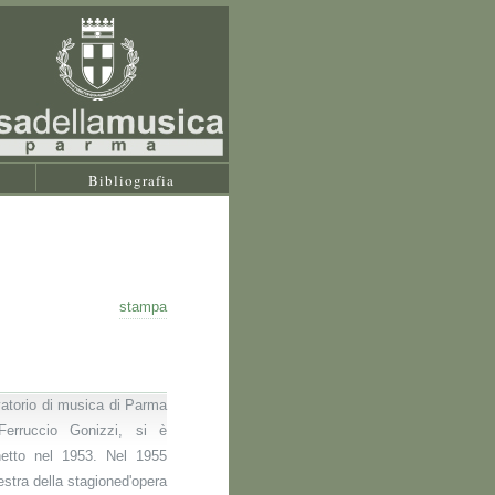
Bibliografia
stampa
vatorio di musica di Parma
Ferruccio Gonizzi, si è
inetto nel 1953. Nel 1955
estra della stagioned'opera