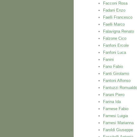
Facconi Rosa
Fadani Enzo
Faelli Francesco
Faelli Marco
Falavigna Renato
Falzone Cico
Fanfoni Ercole
Fanfoni Luca
Fanini
Fano Fabio
Fanti Girolamo
Fantoni Alfonso
Fantuzzi Romuald
Farani Piero
Farina Ida
Farnese Fabio
Farnesi Luigia
Farnesi Marianna
Faroldi Giuseppe
Fascitelli Antonia