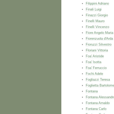
Filippini Adriano
Finali Luigi
Finazzi Giorgio
Finelli Mauro
Finelli Vincenzo
Fiore Angelo Maria
Fiorenzuola d'Arda
Fioruzzi Silvestro
Floriani Vittoria
Foa' Aristide
Foa' Isotta
Foa' Ferruccio
Fochi Adele
Fogliazzi Teresa
Foglietta Bartolom
Fontana
Fontana Alessandr
Fontana Arnaldo
Fontana Carlo