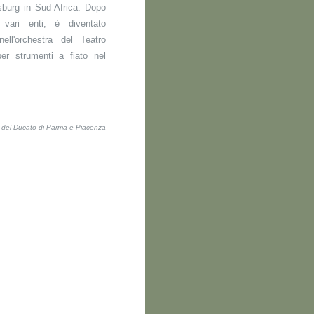
sburg in Sud Africa. Dopo
vari enti, è diventato
nell'orchestra del Teatro
r strumenti a fiato nel
ti del Ducato di Parma e Piacenza