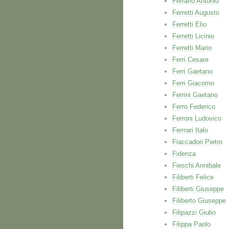
Ferrario Antonio
Ferretti Augusto
Ferretti Elio
Ferretti Licinio
Ferretti Mario
Ferri Cesare
Ferri Gaetano
Ferri Giacomo
Ferrini Gaetano
Ferro Federico
Ferroni Ludovico
Ferrrari Italo
Fiaccadori Pietro
Fidenza
Fieschi Annibale
Filiberti Felice
Filiberti Giuseppe
Filiberto Giuseppe
Filipazzi Giulio
Filippa Paolo