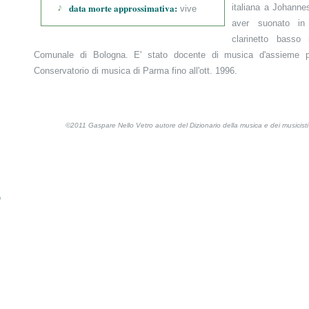
data morte approssimativa:
italiana a Johanne
vive
aver suonato in 
clarinetto basso 
Comunale di Bologna. E' stato docente di musica d'assieme pe
Conservatorio di musica di Parma fino all'ott. 1996.
©2011 Gaspare Nello Vetro autore del Dizionario della musica e dei musicis
o