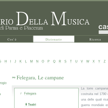
Cos' è
Dizionario
Ricerca
G
H
I
J
K
L
M
N
O
P
Q
R
S
T
U
V
W
X
Y
Z
Felegara, Le campane
rogio
La torre campanar
Felegara
a
costruita nel 1790
una delle quali ris
Teatri
guerra mondiale e