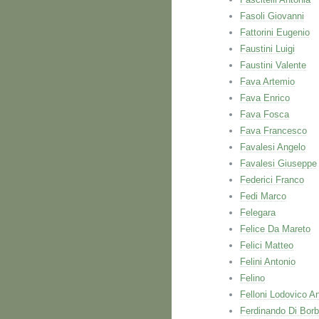
Fasoli Giovanni
Fattorini Eugenio
Faustini Luigi
Faustini Valente
Fava Artemio
Fava Enrico
Fava Fosca
Fava Francesco
Favalesi Angelo
Favalesi Giuseppe
Federici Franco
Fedi Marco
Felegara
Felice Da Mareto
Felici Matteo
Felini Antonio
Felino
Felloni Lodovico A
Ferdinando Di Bor