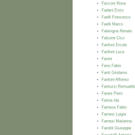
Facconi Rosa
Fadani Enzo
Faelli Francesco
Faelli Marco
Falavigna Renato
Falzone Cico
Fanfoni Ercole
Fanfoni Luca
Fanini
Fano Fabio
Fanti Girolamo
Fantoni Alfonso
Fantuzzi Romuald
Farani Piero
Farina Ida
Farnese Fabio
Farnesi Luigia
Farnesi Marianna
Faroldi Giuseppe
Fascitelli Antonia