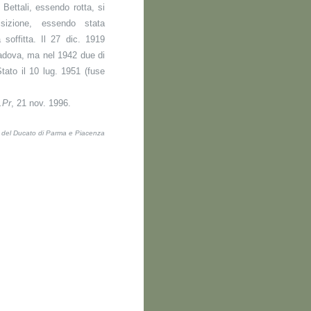
Bettali, essendo rotta, si
isizione, essendo stata
 soffitta. Il 27 dic. 1919
Padova, ma nel 1942 due di
Stato il 10 lug. 1951 (fuse
.Pr
, 21 nov. 1996.
ti del Ducato di Parma e Piacenza