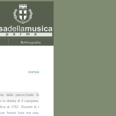
Bibliografia
stampa
ia della parrocchiale fu
 e fu dotata di 3 campane,
aliva al 1762. Durante la I
sse furono fuse ma una,