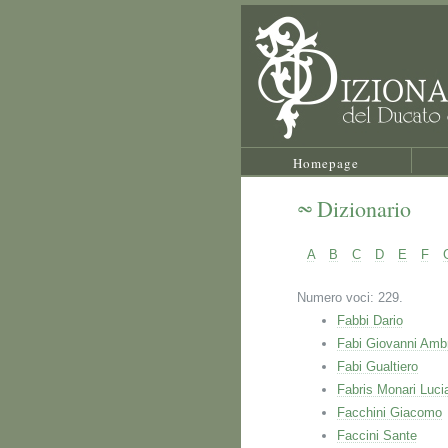
Homepage
Dizionario
A
B
C
D
E
F
Numero voci: 229.
Fabbi Dario
Fabi Giovanni Amb
Fabi Gualtiero
Fabris Monari Luci
Facchini Giacomo
Faccini Sante