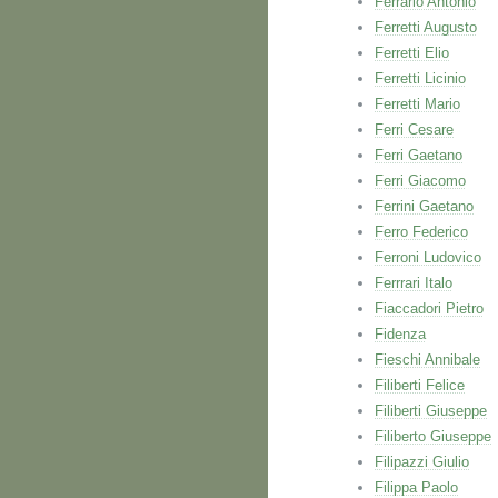
Ferrario Antonio
Ferretti Augusto
Ferretti Elio
Ferretti Licinio
Ferretti Mario
Ferri Cesare
Ferri Gaetano
Ferri Giacomo
Ferrini Gaetano
Ferro Federico
Ferroni Ludovico
Ferrrari Italo
Fiaccadori Pietro
Fidenza
Fieschi Annibale
Filiberti Felice
Filiberti Giuseppe
Filiberto Giuseppe
Filipazzi Giulio
Filippa Paolo