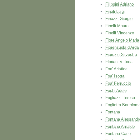
Filippini Adriano
Finali Luigi
Finazzi Giorgio
Finelli Mauro
Finelli Vincenzo
Fiore Angelo Maria
Fiorenzuola d'Arda
Fioruzzi Silvestro
Floriani Vittoria
Foa' Aristide
Foa' Isotta
Foa' Ferruccio
Fochi Adele
Fogliazzi Teresa
Foglietta Bartolom
Fontana
Fontana Alessandr
Fontana Arnaldo
Fontana Carlo