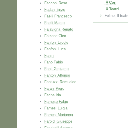
Cori
Facconi Rosa
Teatri
Fadani Enzo
Felino, Il teatr
Faelli Francesco
Faelli Marco
Falavigna Renato
Falzone Cico
Fanfoni Ercole
Fanfoni Luca
Fanini
Fano Fabio
Fanti Girolamo
Fantoni Alfonso
Fantuzzi Romualdo
Farani Piero
Farina Ida
Farnese Fabio
Farnesi Luigia
Farnesi Marianna
Faroldi Giuseppe
Fascitelli Antonia