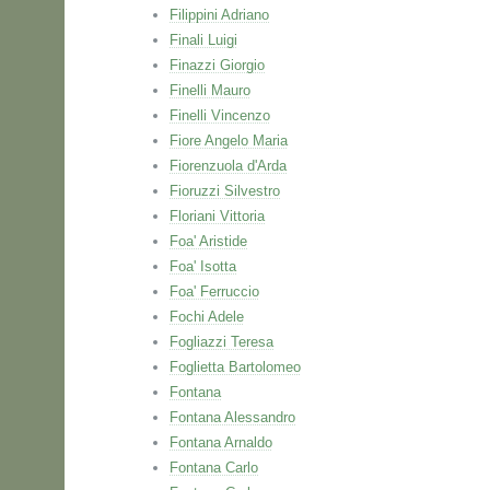
Filippini Adriano
Finali Luigi
Finazzi Giorgio
Finelli Mauro
Finelli Vincenzo
Fiore Angelo Maria
Fiorenzuola d'Arda
Fioruzzi Silvestro
Floriani Vittoria
Foa' Aristide
Foa' Isotta
Foa' Ferruccio
Fochi Adele
Fogliazzi Teresa
Foglietta Bartolomeo
Fontana
Fontana Alessandro
Fontana Arnaldo
Fontana Carlo