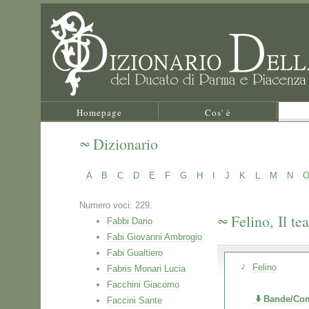
Homepage
Cos' è
Dizionario
A
B
C
D
E
F
G
H
I
J
K
L
M
N
Numero voci: 229.
Felino, Il tea
Fabbi Dario
Fabi Giovanni Ambrogio
Fabi Gualtiero
Felino
Fabris Monari Lucia
Facchini Giacomo
Bande/Com
Faccini Sante