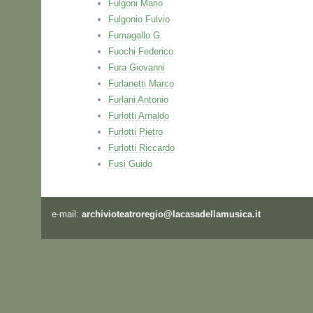
Fulgoni Mario
Fulgonio Fulvio
Fumagallo G.
Fuochi Federico
Fura Giovanni
Furlanetti Marco
Furlani Antonio
Furlotti Arnaldo
Furlotti Pietro
Furlotti Riccardo
Fusi Guido
e-mail:
archivioteatroregio@lacasadellamusica.it