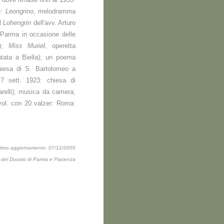
e:
Leongrino
, melodramma
el
Lohengrin
dell'avv. Arturo
di Parma in occasione delle
6);
Miss Muriel
, operetta
ntata a Biella); un poema
hiesa di S. Bartolomeo a
 7 sett. 1923: chiesa di
arelli); musica da camera;
 vol. con 20 valzer: Roma:
ltimo aggiornamento: 07/12/2005
ti del Ducato di Parma e Piacenza