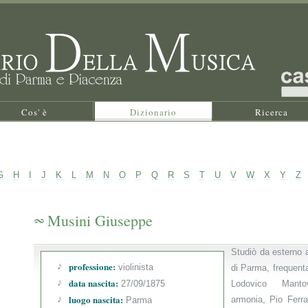
Cos' è
Dizionario
Ricerca
G
H
I
J
K
L
M
N
O
P
Q
R
S
T
U
V
W
X
Y
Z
Musini Giuseppe
Studiò da esterno 
professione:
violinista
di Parma, frequenta
data nascita:
27/09/1875
Lodovico Manto
luogo nascita:
armonia, Pio Ferra
Parma