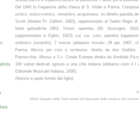
Dal 1945 fu l'organista della chiesa di S. Vitale a Parma. Compos
ochico, eroico-comico, romantico, acquirinoso, su libretto parodia d
Scotti (libretto Pr: Zafferri, 1903), rappresentato al Teatro Regio 
feste goliardiche 1903;
Vivien
, operetta, (Mi: Sonzogno, 191
(rappresentata in Egitto, 1922);
Lui, Lei, Loro
, operetta (rapprese
co
sinfonico (smarrito); 7 messe (abbiamo trovato: 29 apr. 1907, c
Parma:
Messa per coro e orchestra
, diretta da don Gialdini;
Pannocchia:
Messa a 3 v
. Corale Euterpe diretta da Annibale Pizz
ttista
100 valzer dedicati ognuno a una città italiana (abbiamo visto il I
Editoriale Musicale Italiana, 1930).
(Notizie in parte fornite dal figlio).
u
a
©2011 Gaspare Nello Vetro autore del Dizionario della musica e dei musicis
aria
o