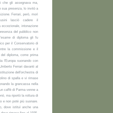
iti che gli assegnava ma,
n sua presenza, lo invitò a
izione. Ferrari, però, morì
usini lasciò cadere il
a eccezionale, intonazione
n presenza del pubblico non
l'esame di diploma gli fu
co per il Conservatorio di
entre la commissione e il
o del diploma, come prima
tta l'Europa suonando con
 Umberto Ferrari davanti al
tituzione dell'orchestra di
olino di spalla e vi rimase
suonando la grancassa nella
n un caffè di Parma venne a
nò, ma riportò la rottura di
to e non poté più suonare.
o, dove istituì anche una
, dove rimase fino al 1935.