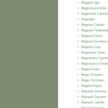
Maggiali Ugo
Maghenzani Attilio
Magistretti Caterin
Magnaghi
Magnani Claudio
Magnani Ferdinand
Magnani Flavio
Magnani Gerolamo
Magnani Luigi
Magnanimi Silvio
Magnanimo Camill
Magnavacca Girol
Magni Amato
Magni Prospero
Magni Tommaso
Magotti Angelo
Mainardi Giannino
Mainardi Giovanni
Mainerio Camillo
Mainerio Giorgio