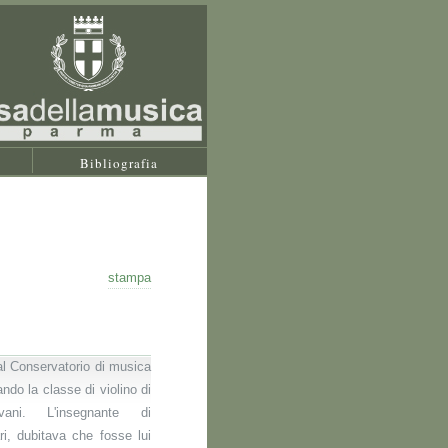
Bibliografia
stampa
al Conservatorio di musica
ndo la classe di violino di
vani. L'insegnante di
ri, dubitava che fosse lui