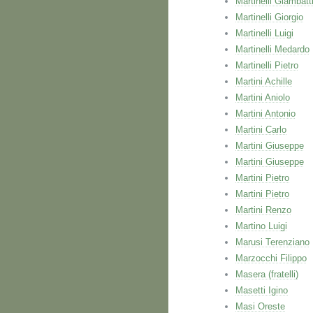
Martinelli Giambatt
Martinelli Giorgio
Martinelli Luigi
Martinelli Medardo
Martinelli Pietro
Martini Achille
Martini Aniolo
Martini Antonio
Martini Carlo
Martini Giuseppe
Martini Giuseppe
Martini Pietro
Martini Pietro
Martini Renzo
Martino Luigi
Marusi Terenziano
Marzocchi Filippo
Masera (fratelli)
Masetti Igino
Masi Oreste