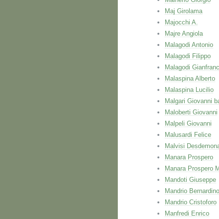
Maj Girolama
Majocchi A.
Majre Angiola
Malagodi Antonio
Malagodi Filippo
Malagodi Gianfran
Malaspina Alberto
Malaspina Lucilio
Malgari Giovanni ba
Maloberti Giovanni
Malpeli Giovanni
Malusardi Felice
Malvisi Desdemon
Manara Prospero
Manara Prospero M
Mandoti Giuseppe
Mandrio Bernardin
Mandrio Cristoforo
Manfredi Enrico