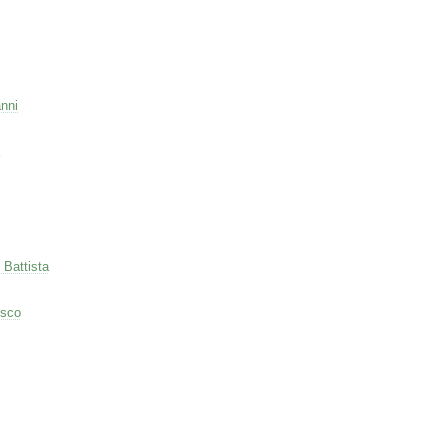
nni
 Battista
esco