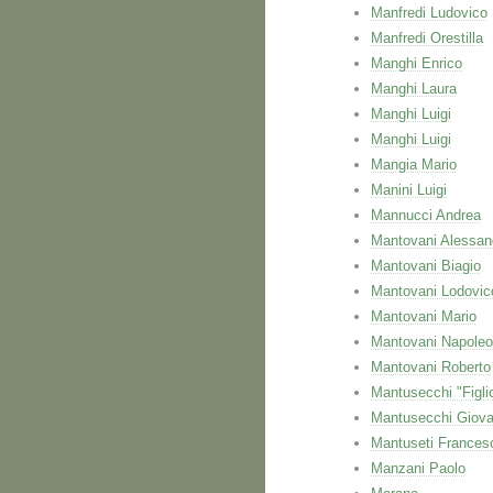
Manfredi Ludovico
Manfredi Orestilla
Manghi Enrico
Manghi Laura
Manghi Luigi
Manghi Luigi
Mangia Mario
Manini Luigi
Mannucci Andrea
Mantovani Alessan
Mantovani Biagio
Mantovani Lodovic
Mantovani Mario
Mantovani Napole
Mantovani Roberto
Mantusecchi "Figli
Mantusecchi Giova
Mantuseti Frances
Manzani Paolo