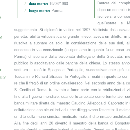
data morte:
l'autore dei comp
19/03/1960
luogo morte:
dopo un controllo i
Parma
a
iscriversi a compos
quell'estate e M
suggerimento. Si diplomò in violino nel 1897. Violinista dalla cavat
o
perfetta, abilità virtuosistica di grande rilievo, aveva un difetto: i
riusciva a suonare da solo. In considerazione delle sue doti, al
concesso in via eccezionale (lo riportiamo in quanto fu un caso uni
Parma) di suonare dalla balconata dell'organo della Steccata, m
pubblico lo ascoltavano dalle panche della chiesa. Lo stesso ann
o
scrittura si recò in Spagna e Portogallo, successivamente girò tu
amo
Toscanini e Richard Strauss. In Portogallo si esibì in quartetto con
re che li fregiò di un ordine cavalleresco. Nel secondo anno della cos
S. Cecilia di Roma, fu invitato a farne parte con la retribuzioni di vi
fino alla I guerra mondiale, quando fu arruolato come territoriale, 
banda militare diretta dal maestro Gaudino. All'epoca di Caporetto i
colluttazione con alcuni individui che dileggiavano l'esercito: li malme
un dito della mano sinistra: medicato male, il dito rimase anchilosa
Alla fine degli anni 20 diventò il maestro della banda di Borgotar
scuola d'archi e impartiva lezioni di pianoforte. Passò poi a Bedonia