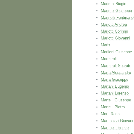
Marimo' Biagio
Marimo' Giuseppe
Marinelli Ferdinand
Mariotti Andrea
Mariotti Corinno
Mariotti Giovanni
Maris
Marliani Giuseppe
Marmiroli
Marmiroli Socrate
Marra Alessandro
Marra Giuseppe
Martani Eugenio
Martani Lorenzo
Martelli Giuseppe
Martelli Pietro
Marti Rosa
Martinazzi Giovann
Martinelli Enrico