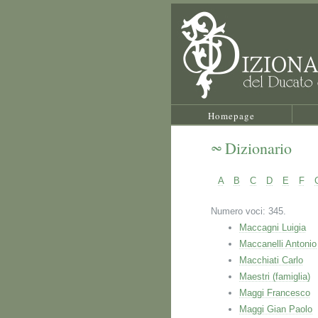
Homepage
Dizionario
A
B
C
D
E
F
Numero voci: 345.
Maccagni Luigia
Maccanelli Antonio
Macchiati Carlo
Maestri (famiglia)
Maggi Francesco
Maggi Gian Paolo