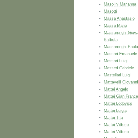
Masolini Marianna
Masotti
Massa Anastasio
Massa Mario
Massarenghi Giova
Battista
Massarenghi Paola
Massari Emanuele
Massari Luigi
Masseri Gabriele
Mastellari Luigi
Mattavelli Giovanni
Mattei Angelo
Mattei Gian Franc
Mattei Lodovico
Mattei Luigia
Mattei Tito
Mattei Vittorio
Mattei Vittorio