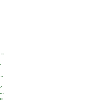
dro
o
one
o"
nni
co