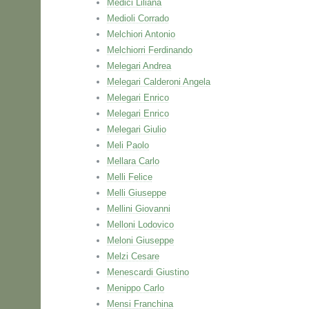
Medici Liliana
Medioli Corrado
Melchiori Antonio
Melchiorri Ferdinando
Melegari Andrea
Melegari Calderoni Angela
Melegari Enrico
Melegari Enrico
Melegari Giulio
Meli Paolo
Mellara Carlo
Melli Felice
Melli Giuseppe
Mellini Giovanni
Melloni Lodovico
Meloni Giuseppe
Melzi Cesare
Menescardi Giustino
Menippo Carlo
Mensi Franchina