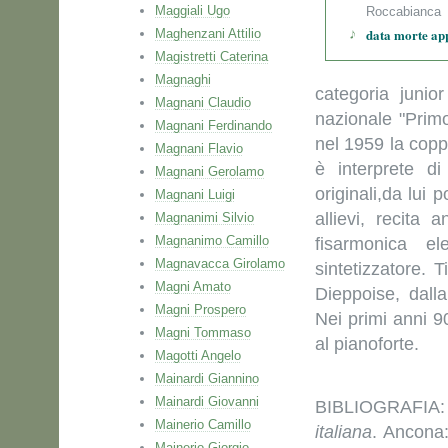
Maggiali Ugo
Roccabianca
data morte ap
Maghenzani Attilio
Magistretti Caterina
Magnaghi
categoria juni
Magnani Claudio
nazionale "Primo
Magnani Ferdinando
nel 1959 la copp
Magnani Flavio
è interprete d
Magnani Gerolamo
originali,da lui 
Magnani Luigi
allievi, recita
Magnanimi Silvio
Magnanimo Camillo
fisarmonica e
Magnavacca Girolamo
sintetizzatore. 
Magni Amato
Dieppoise, dalla
Magni Prospero
Nei primi anni 90
Magni Tommaso
al pianoforte.
Magotti Angelo
Mainardi Giannino
Mainardi Giovanni
BIBLIOGRAFIA: 
Mainerio Camillo
italiana
. Ancona:
Mainerio Giorgio