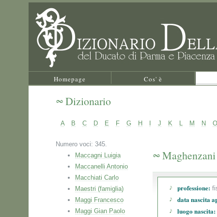
Homepage
Cos' è
Dizionario
A
B
C
D
E
F
G
H
I
J
K
L
M
N
Numero voci: 345.
Maghenzani 
Maccagni Luigia
Maccanelli Antonio
Macchiati Carlo
professione:
fi
Maestri (famiglia)
data nascita a
Maggi Francesco
luogo nascita:
Maggi Gian Paolo