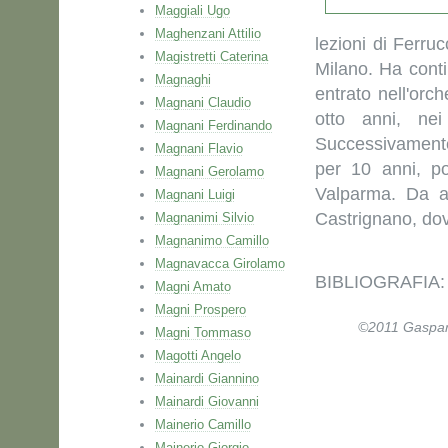
Maggiali Ugo
Maghenzani Attilio
lezioni di Ferru
Magistretti Caterina
Milano. Ha contin
Magnaghi
entrato nell'orc
Magnani Claudio
otto anni, nei
Magnani Ferdinando
Successivamente
Magnani Flavio
per 10 anni, po
Magnani Gerolamo
Valparma. Da al
Magnani Luigi
Castrignano, do
Magnanimi Silvio
Magnanimo Camillo
Magnavacca Girolamo
BIBLIOGRAFIA: E
Magni Amato
Magni Prospero
©2011 Gaspare 
Magni Tommaso
Magotti Angelo
Mainardi Giannino
Mainardi Giovanni
Mainerio Camillo
Mainerio Giorgio