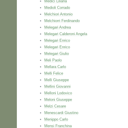
Medici Liliana
Medioli Corrado
Melchiori Antonio
Melchiorri Ferdinando
Melegari Andrea
Melegari Calderoni Angela
Melegari Enrico
Melegari Enrico
Melegari Giulio
Meli Paolo
Mellara Carlo
Melli Felice
Melli Giuseppe
Mellini Giovanni
Melloni Lodovico
Meloni Giuseppe
Melzi Cesare
Menescardi Giustino
Menippo Carlo
Mensi Franchina