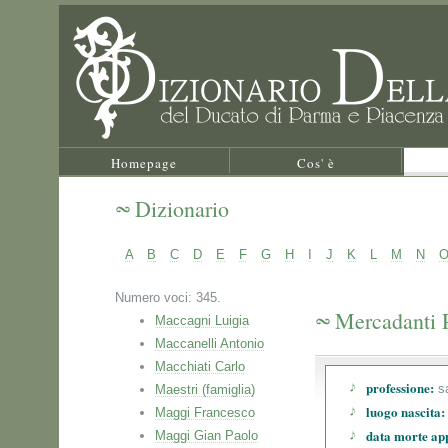
Homepage
Cos' è
Dizionario
A
B
C
D
E
F
G
H
I
J
K
L
M
N
Numero voci: 345.
Mercadanti 
Maccagni Luigia
Maccanelli Antonio
Macchiati Carlo
professione:
sa
Maestri (famiglia)
luogo nascita:
Maggi Francesco
data morte ap
Maggi Gian Paolo