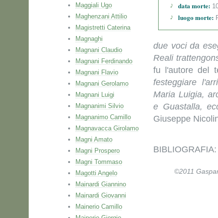
data morte:
Maggiali Ugo
10
Maghenzani Attilio
luogo morte:
P
Magistretti Caterina
Magnaghi
due voci da eseg
Magnani Claudio
Reali trattengons
Magnani Ferdinando
fu l'autore del
Magnani Flavio
festeggiare l'a
Magnani Gerolamo
Maria Luigia, a
Magnani Luigi
e Guastalla, ec
Magnanimi Silvio
Magnanimo Camillo
Giuseppe Nicolin
Magnavacca Girolamo
Magni Amato
BIBLIOGRAFIA: 
Magni Prospero
Magni Tommaso
©2011 Gaspare 
Magotti Angelo
Mainardi Giannino
Mainardi Giovanni
Mainerio Camillo
Mainerio Giorgio