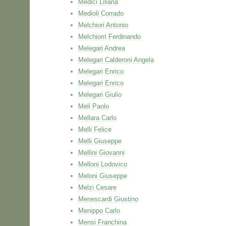
Medici Liliana
Medioli Corrado
Melchiori Antonio
Melchiorri Ferdinando
Melegari Andrea
Melegari Calderoni Angela
Melegari Enrico
Melegari Enrico
Melegari Giulio
Meli Paolo
Mellara Carlo
Melli Felice
Melli Giuseppe
Mellini Giovanni
Melloni Lodovico
Meloni Giuseppe
Melzi Cesare
Menescardi Giustino
Menippo Carlo
Mensi Franchina