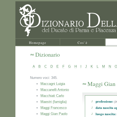
Homepage
Cos' è
Dizionario
A
B
C
D
E
F
G
H
I
J
K
L
M
N
Numero voci: 345.
Maggi Gian 
Maccagni Luigia
Maccanelli Antonio
Macchiati Carlo
professione:
p
Maestri (famiglia)
data nascita a
Maggi Francesco
luogo nascita:
Maggi Gian Paolo