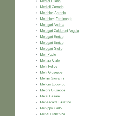
Medici Liliana
Medioli Corrado
Melchiori Antonio
Melchiorri Ferdinando
Melegari Andrea
Melegari Calderoni Angela
Melegari Enrico
Melegari Enrico
Melegari Giulio
Meli Paolo
Mellara Carlo
Melli Felice
Melli Giuseppe
Mellini Giovanni
Melloni Lodovico
Meloni Giuseppe
Melzi Cesare
Menescardi Giustino
Menippo Carlo
Mensi Franchina