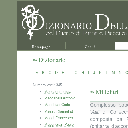
Homepage
Cos' è
Dizionario
A
B
C
D
E
F
G
H
I
J
K
L
M
N
Numero voci: 345.
Millelitri
Maccagni Luigia
Maccanelli Antonio
Complesso popo
Macchiati Carlo
Maestri (famiglia)
Valli
di Collecch
Maggi Francesco
composta da Fr
Maggi Gian Paolo
(chitarra d'acc