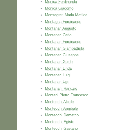
Monica Ferdinando
Monica Giacomo
Monsagrati Maria Matilde
Montagna Ferdinando
Montanari Augusto
Montanari Carlo
Montanari Ferdinando
Montanari Giambattista
Montanari Giuseppe
Montanari Guido
Montanari Linda
Montanari Luigi
Montanari Ugo
Montanarii Ranuzio
Montani Pietro Francesco
Montecchi Alcide
Montecchi Annibale
Montecchi Demetrio
Montecchi Egisto
Montecchi Gaetano