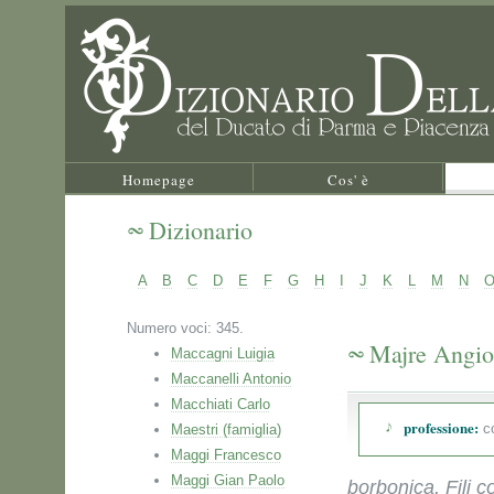
Homepage
Cos' è
Dizionario
A
B
C
D
E
F
G
H
I
J
K
L
M
N
Numero voci: 345.
Majre Angio
Maccagni Luigia
Maccanelli Antonio
Macchiati Carlo
professione:
co
Maestri (famiglia)
Maggi Francesco
Maggi Gian Paolo
borbonica, Fili co