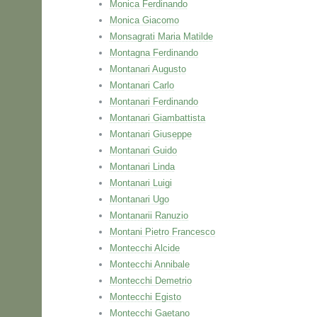
Monica Ferdinando
Monica Giacomo
Monsagrati Maria Matilde
Montagna Ferdinando
Montanari Augusto
Montanari Carlo
Montanari Ferdinando
Montanari Giambattista
Montanari Giuseppe
Montanari Guido
Montanari Linda
Montanari Luigi
Montanari Ugo
Montanarii Ranuzio
Montani Pietro Francesco
Montecchi Alcide
Montecchi Annibale
Montecchi Demetrio
Montecchi Egisto
Montecchi Gaetano