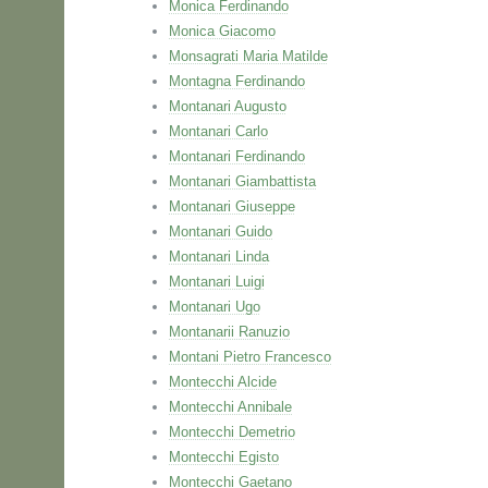
Monica Ferdinando
Monica Giacomo
Monsagrati Maria Matilde
Montagna Ferdinando
Montanari Augusto
Montanari Carlo
Montanari Ferdinando
Montanari Giambattista
Montanari Giuseppe
Montanari Guido
Montanari Linda
Montanari Luigi
Montanari Ugo
Montanarii Ranuzio
Montani Pietro Francesco
Montecchi Alcide
Montecchi Annibale
Montecchi Demetrio
Montecchi Egisto
Montecchi Gaetano