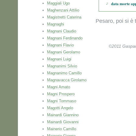
data morte ap
Maggiali Ugo
Maghenzani Attilio
Magistretti Caterina
Pesaro, poi si è 
Magnaghi
Magnani Claudio
Magnani Ferdinando
Magnani Flavio
©2011 Gaspare 
Magnani Gerolamo
Magnani Luigi
Magnanimi Silvio
Magnanimo Camillo
Magnavacca Girolamo
Magni Amato
Magni Prospero
Magni Tommaso
Magotti Angelo
Mainardi Giannino
Mainardi Giovanni
Mainerio Camillo
Mainerio Giorgio