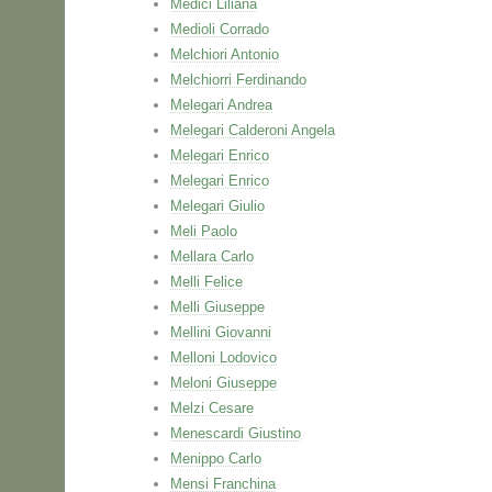
Medici Liliana
Medioli Corrado
Melchiori Antonio
Melchiorri Ferdinando
Melegari Andrea
Melegari Calderoni Angela
Melegari Enrico
Melegari Enrico
Melegari Giulio
Meli Paolo
Mellara Carlo
Melli Felice
Melli Giuseppe
Mellini Giovanni
Melloni Lodovico
Meloni Giuseppe
Melzi Cesare
Menescardi Giustino
Menippo Carlo
Mensi Franchina