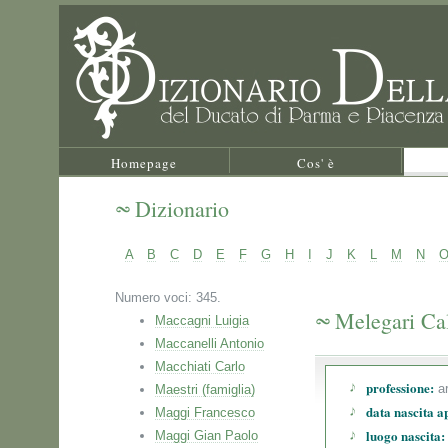
Homepage
Cos' è
Dizionario
A
B
C
D
E
F
G
H
I
J
K
L
M
N
Numero voci: 345.
Melegari Ca
Maccagni Luigia
Maccanelli Antonio
Macchiati Carlo
professione:
ar
Maestri (famiglia)
data nascita a
Maggi Francesco
luogo nascita:
Maggi Gian Paolo