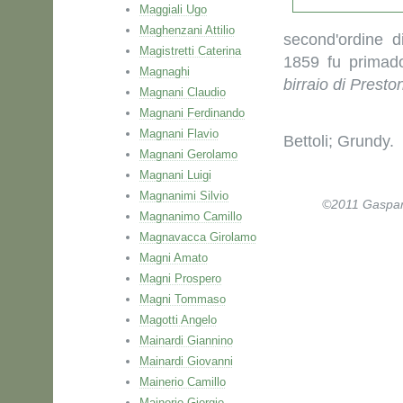
Maggiali Ugo
Maghenzani Attilio
second'ordine d
Magistretti Caterina
1859 fu primado
Magnaghi
birraio di Presto
Magnani Claudio
Magnani Ferdinando
Magnani Flavio
Bettoli; Grundy.
Magnani Gerolamo
Magnani Luigi
Magnanimi Silvio
©2011 Gaspare 
Magnanimo Camillo
Magnavacca Girolamo
Magni Amato
Magni Prospero
Magni Tommaso
Magotti Angelo
Mainardi Giannino
Mainardi Giovanni
Mainerio Camillo
Mainerio Giorgio