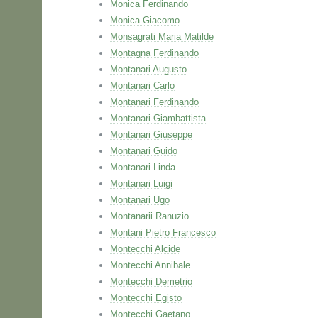
Monica Ferdinando
Monica Giacomo
Monsagrati Maria Matilde
Montagna Ferdinando
Montanari Augusto
Montanari Carlo
Montanari Ferdinando
Montanari Giambattista
Montanari Giuseppe
Montanari Guido
Montanari Linda
Montanari Luigi
Montanari Ugo
Montanarii Ranuzio
Montani Pietro Francesco
Montecchi Alcide
Montecchi Annibale
Montecchi Demetrio
Montecchi Egisto
Montecchi Gaetano