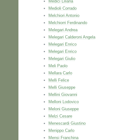
Medici Liliana
Medioli Corrado
Melchiori Antonio
Melchiorri Ferdinando
Melegari Andrea
Melegari Calderoni Angela
Melegari Enrico
Melegari Enrico
Melegari Giulio
Meli Paolo
Mellara Carlo
Melli Felice
Melli Giuseppe
Mellini Giovanni
Melloni Lodovico
Meloni Giuseppe
Melzi Cesare
Menescardi Giustino
Menippo Carlo
Mensi Franchina