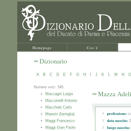
Homepage
Cos' è
Dizionario
A
B
C
D
E
F
G
H
I
J
K
L
M
N
Numero voci: 345.
Mazza Adel
Maccagni Luigia
Maccanelli Antonio
Macchiati Carlo
professione:
ca
Maestri (famiglia)
data nascita:
Maggi Francesco
0
luogo nascita:
Maggi Gian Paolo