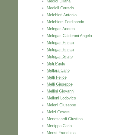
Medici Liliana
Medioli Corrado
Melchiori Antonio
Melchiorri Ferdinando
Melegari Andrea
Melegari Calderoni Angela
Melegari Enrico
Melegari Enrico
Melegari Giulio
Meli Paolo
Mellara Carlo
Melli Felice
Melli Giuseppe
Mellini Giovanni
Melloni Lodovico
Meloni Giuseppe
Melzi Cesare
Menescardi Giustino
Menippo Carlo
Mensi Franchina