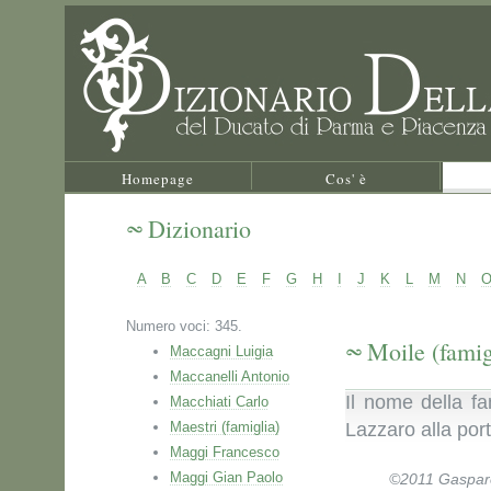
Homepage
Cos' è
Dizionario
A
B
C
D
E
F
G
H
I
J
K
L
M
N
Numero voci: 345.
Moile (famig
Maccagni Luigia
Maccanelli Antonio
Il nome della fa
Macchiati Carlo
Maestri (famiglia)
Lazzaro alla por
Maggi Francesco
Maggi Gian Paolo
©2011 Gaspare 