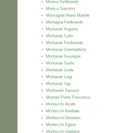
Monica Ferdinando
Monica Giacomo
Monsagrati Maria Matilde
Montagna Ferdinando
Montanari Augusto
Montanari Carlo
Montanari Ferdinando
Montanari Giambattista
Montanari Giuseppe
Montanari Guido
Montanari Linda
Montanari Luigi
Montanari Ugo
Montanarii Ranuzio
Montani Pietro Francesco
Montecchi Alcide
Montecchi Annibale
Montecchi Demetrio
Montecchi Egisto
Montecchi Gaetano