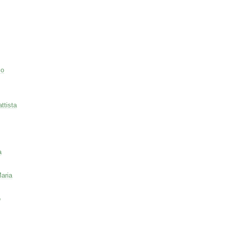
co
ttista
a
aria
o