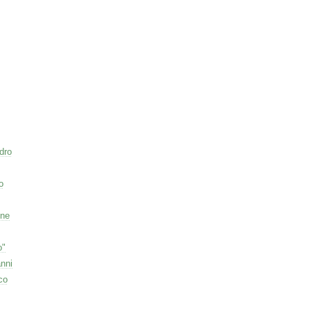
dro
o
one
o"
nni
co