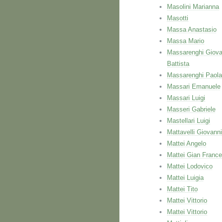
Masolini Marianna
Masotti
Massa Anastasio
Massa Mario
Massarenghi Giova
Battista
Massarenghi Paola
Massari Emanuele
Massari Luigi
Masseri Gabriele
Mastellari Luigi
Mattavelli Giovanni
Mattei Angelo
Mattei Gian Franc
Mattei Lodovico
Mattei Luigia
Mattei Tito
Mattei Vittorio
Mattei Vittorio