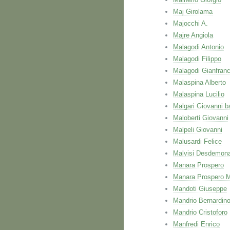
Maj Girolama
Majocchi A.
Majre Angiola
Malagodi Antonio
Malagodi Filippo
Malagodi Gianfran
Malaspina Alberto
Malaspina Lucilio
Malgari Giovanni ba
Maloberti Giovanni
Malpeli Giovanni
Malusardi Felice
Malvisi Desdemon
Manara Prospero
Manara Prospero M
Mandoti Giuseppe
Mandrio Bernardin
Mandrio Cristoforo
Manfredi Enrico