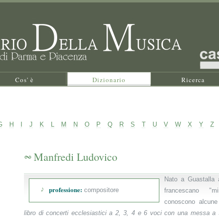
Cos' è
Dizionario
Ricerca
G
H
I
J
K
L
M
N
O
P
Q
R
S
T
U
V
W
X
Y
Z
Manfredi Ludovico
Nato a Guastalla a
professione:
compositore
francescano "m
conoscono alcune
libro di concerti ecclesiastici a 2, 3, 4 e 6 voci con una messa a