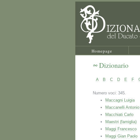
Homepage
Dizionario
A
B
C
D
E
F
Numero voci: 345.
Maccagni Luigia
Maccanelli Antonio
Macchiati Carlo
Maestri (famiglia)
Maggi Francesco
Maggi Gian Paolo