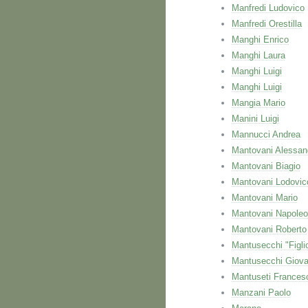
Manfredi Ludovico
Manfredi Orestilla
Manghi Enrico
Manghi Laura
Manghi Luigi
Manghi Luigi
Mangia Mario
Manini Luigi
Mannucci Andrea
Mantovani Alessan
Mantovani Biagio
Mantovani Lodovic
Mantovani Mario
Mantovani Napole
Mantovani Roberto
Mantusecchi "Figli
Mantusecchi Giova
Mantuseti Frances
Manzani Paolo