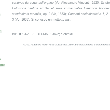
continuo da sonar sull'organo
(Ve: Alessandro Vincenti, 1620. Esiste 
Dulcisona cantica ad Dei et suae immacolatae Genitricis honor
a
suavissimis modulis
, op. 2 (Ve, 1633);
Concerti ecclesiastici a 1, 2, 
3 (Ve, 1638). Si conosce un mottetto
ms
.
o
BIBLIOGRAFIA: DEUMM; Grove; Schmidl.
©2011 Gaspare Nello Vetro autore del Dizionario della musica e dei musicis
o
amo