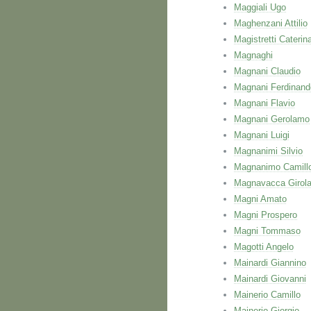
Maggiali Ugo
Maghenzani Attilio
Magistretti Caterin
Magnaghi
Magnani Claudio
Magnani Ferdinand
Magnani Flavio
Magnani Gerolamo
Magnani Luigi
Magnanimi Silvio
Magnanimo Camill
Magnavacca Girol
Magni Amato
Magni Prospero
Magni Tommaso
Magotti Angelo
Mainardi Giannino
Mainardi Giovanni
Mainerio Camillo
Mainerio Giorgio