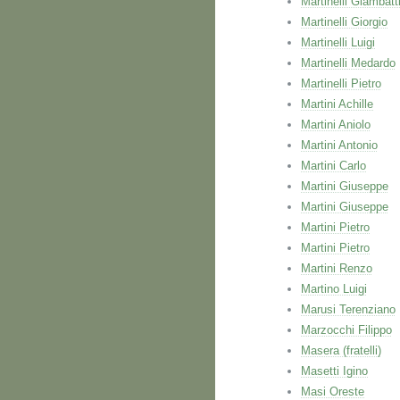
Martinelli Giambatt
Martinelli Giorgio
Martinelli Luigi
Martinelli Medardo
Martinelli Pietro
Martini Achille
Martini Aniolo
Martini Antonio
Martini Carlo
Martini Giuseppe
Martini Giuseppe
Martini Pietro
Martini Pietro
Martini Renzo
Martino Luigi
Marusi Terenziano
Marzocchi Filippo
Masera (fratelli)
Masetti Igino
Masi Oreste