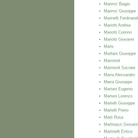
Marimo' Biagio
Marimo' Giuseppe
Marinelli Ferdinand
Mariotti Andrea
Mariotti Corinno
Mariotti Giovanni
Maris
Marliani Giuseppe
Marmiroli
Marmiroli Socrate
Marra Alessandro
Marra Giuseppe
Martani Eugenio
Martani Lorenzo
Martelli Giuseppe
Martelli Pietro
Marti Rosa
Martinazzi Giovann
Martinelli Enrico