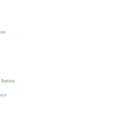
nni
 Battista
esco