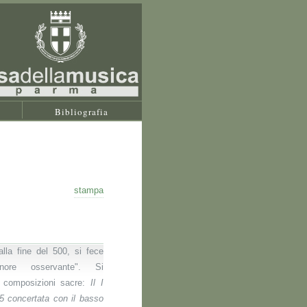
Bibliografia
stampa
lla fine del 500, si fece
inore osservante". Si
 composizioni sacre:
Il I
 5 concertata con il basso