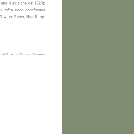
una II edizione del 1623);
em unica voce concinenda
3, 4, et 5 voci
, libro II, op.
ti del Ducato di Parma e Piacenza