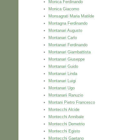
Monica Ferdinando
Monica Giacomo
Monsagrati Maria Matilde
Montagna Ferdinando
Montanari Augusto
Montanari Carlo
Montanari Ferdinando
Montanari Giambattista
Montanari Giuseppe
Montanari Guido
Montanari Linda
Montanari Luigi
Montanari Ugo
Montanarii Ranuzio
Montani Pietro Francesco
Montecchi Alcide
Montecchi Annibale
Montecchi Demetrio
Montecchi Egisto
Montecchi Gaetano