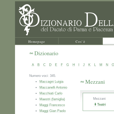
Homepage
Cos' è
Dizionario
A
B
C
D
E
F
G
H
I
J
K
L
M
N
Numero voci: 345.
Mezzani
Maccagni Luigia
Maccanelli Antonio
Macchiati Carlo
Mezzani
Maestri (famiglia)
Teatri
Maggi Francesco
Maggi Gian Paolo