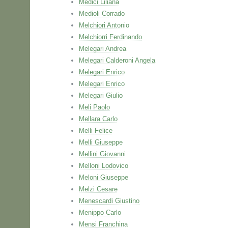
Medici Liliana
Medioli Corrado
Melchiori Antonio
Melchiorri Ferdinando
Melegari Andrea
Melegari Calderoni Angela
Melegari Enrico
Melegari Enrico
Melegari Giulio
Meli Paolo
Mellara Carlo
Melli Felice
Melli Giuseppe
Mellini Giovanni
Melloni Lodovico
Meloni Giuseppe
Melzi Cesare
Menescardi Giustino
Menippo Carlo
Mensi Franchina