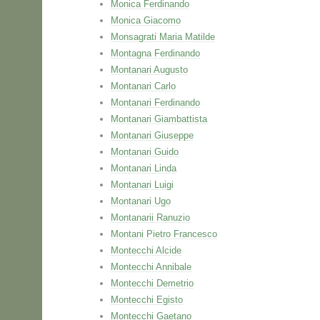
Monica Ferdinando
Monica Giacomo
Monsagrati Maria Matilde
Montagna Ferdinando
Montanari Augusto
Montanari Carlo
Montanari Ferdinando
Montanari Giambattista
Montanari Giuseppe
Montanari Guido
Montanari Linda
Montanari Luigi
Montanari Ugo
Montanarii Ranuzio
Montani Pietro Francesco
Montecchi Alcide
Montecchi Annibale
Montecchi Demetrio
Montecchi Egisto
Montecchi Gaetano