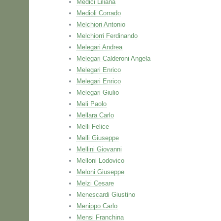
Medici Liliana
Medioli Corrado
Melchiori Antonio
Melchiorri Ferdinando
Melegari Andrea
Melegari Calderoni Angela
Melegari Enrico
Melegari Enrico
Melegari Giulio
Meli Paolo
Mellara Carlo
Melli Felice
Melli Giuseppe
Mellini Giovanni
Melloni Lodovico
Meloni Giuseppe
Melzi Cesare
Menescardi Giustino
Menippo Carlo
Mensi Franchina