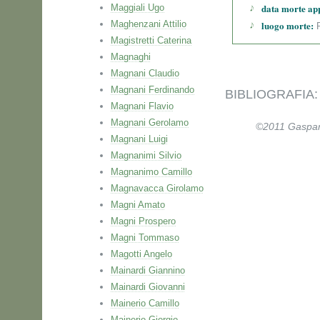
data morte ap
Maggiali Ugo
Maghenzani Attilio
luogo morte:
P
Magistretti Caterina
Magnaghi
Magnani Claudio
Magnani Ferdinando
BIBLIOGRAFIA: 
Magnani Flavio
Magnani Gerolamo
©2011 Gaspare 
Magnani Luigi
Magnanimi Silvio
Magnanimo Camillo
Magnavacca Girolamo
Magni Amato
Magni Prospero
Magni Tommaso
Magotti Angelo
Mainardi Giannino
Mainardi Giovanni
Mainerio Camillo
Mainerio Giorgio