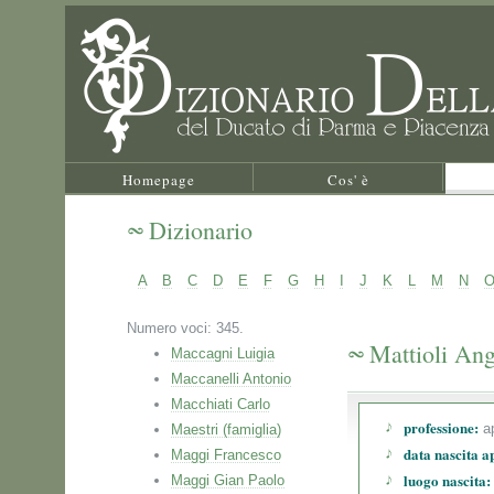
Homepage
Cos' è
Dizionario
A
B
C
D
E
F
G
H
I
J
K
L
M
N
Numero voci: 345.
Mattioli Ang
Maccagni Luigia
Maccanelli Antonio
Macchiati Carlo
professione:
ap
Maestri (famiglia)
data nascita a
Maggi Francesco
luogo nascita:
Maggi Gian Paolo